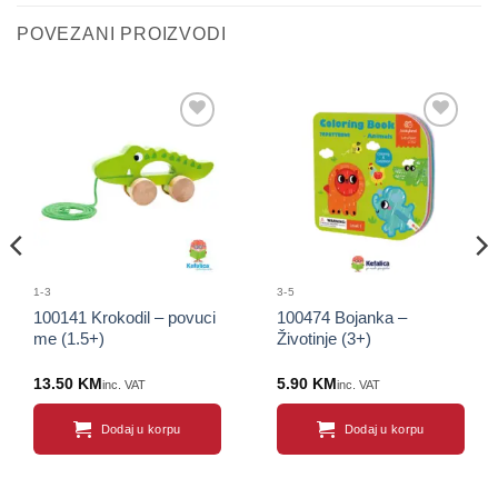
POVEZANI PROIZVODI
Sačuvaj
Sačuvaj
proizvod
proizvod
1-3
3-5
100141 Krokodil – povuci
100474 Bojanka –
me (1.5+)
Životinje (3+)
13.50
KM
5.90
KM
inc. VAT
inc. VAT
Dodaj u korpu
Dodaj u korpu