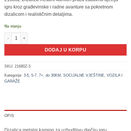
igru kroz građevinske i radne avanture sa pokretnom
dizalicom i realističnim detaljima.
Na stanju
200250-3 Dizalica METALNI KAMION (VOZILA SET) količina
DODAJ U KORPU
SKU:
21680Z-3
Kategorije:
3-5
,
5-7
,
7+
,
do 30KM
,
SOCIJALNE VJEŠTINE
,
VOZILA I
GARAŽE
OPIS
Dizalica metalni kamion za uzbudljivu dječiju igru