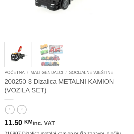
POČETNA
/
MALI GENIJALCI
/
SOCIJALNE VJEŠTINE
200250-3 Dizalica METALNI KAMION
(VOZILA SET)
11.50
KM
inc. VAT
21680Z Dizalica metalni kamion pruža zabavnu dječiju