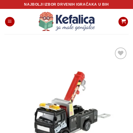
Skip
NAJBOLJI IZBOR DRVENIH IGRAČAKA U BIH
to
content
Sačuvaj
proizvod