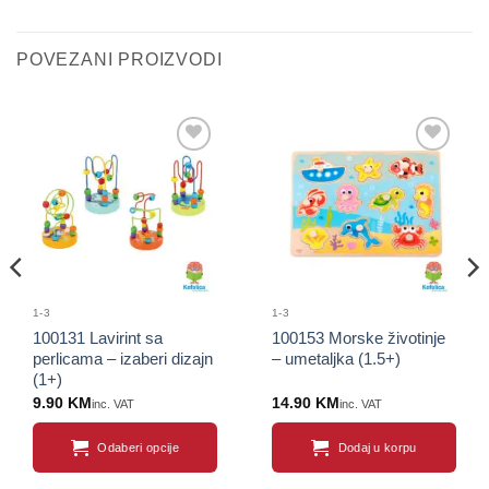
POVEZANI PROIZVODI
Sačuvaj
Sačuvaj
proizvod
proizvod
1-3
1-3
100131 Lavirint sa
100153 Morske životinje
perlicama – izaberi dizajn
– umetaljka (1.5+)
(1+)
9.90
KM
14.90
KM
inc. VAT
inc. VAT
Odaberi opcije
Dodaj u korpu
This