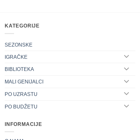
product
has
multiple
variants.
KATEGORIJE
The
options
may
SEZONSKE
be
IGRAČKE
chosen
on
BIBLIOTEKA
the
product
MALI GENIJALCI
page
PO UZRASTU
PO BUDŽETU
INFORMACIJE