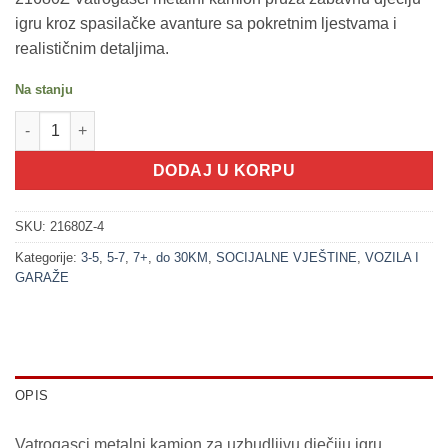
igru kroz spasilačke avanture sa pokretnim ljestvama i
realističnim detaljima.
Na stanju
200250-4 Vatrogasci METALNI KAMION (VOZILA SET) količina
DODAJ U KORPU
SKU:
21680Z-4
Kategorije:
3-5
,
5-7
,
7+
,
do 30KM
,
SOCIJALNE VJEŠTINE
,
VOZILA I
GARAŽE
OPIS
Vatrogasci metalni kamion za uzbudljivu dječiju igru