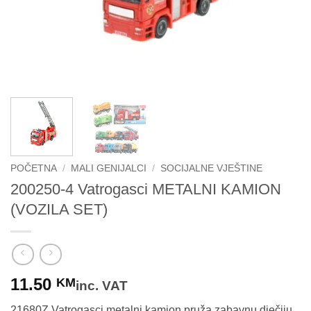
POČETNA
/
MALI GENIJALCI
/
SOCIJALNE VJEŠTINE
200250-4 Vatrogasci METALNI KAMION
(VOZILA SET)
11.50
KM
inc. VAT
21680Z Vatrogasci metalni kamion pruža zabavnu dječiju