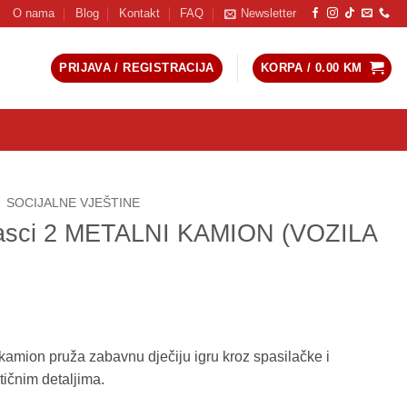
O nama
Blog
Kontakt
FAQ
Newsletter
PRIJAVA / REGISTRACIJA
KORPA /
0.00
KM
SOCIJALNE VJEŠTINE
gasci 2 METALNI KAMION (VOZILA
kamion pruža zabavnu dječiju igru kroz spasilačke i
tičnim detaljima.