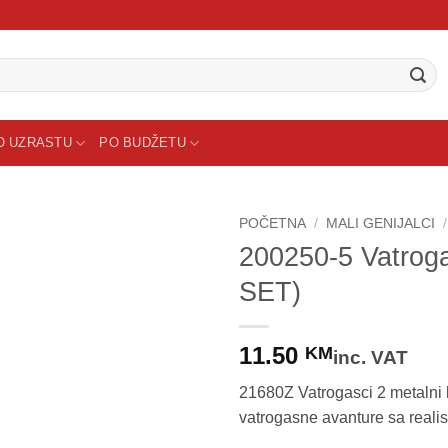
O UZRASTU
PO BUDŽETU
POČETNA
/
MALI GENIJALCI
/
200250-5 Vatro
Sačuvaj
SET)
proizvod
11.50
KM
inc. VAT
21680Z Vatrogasci 2 metalni 
vatrogasne avanture sa realis