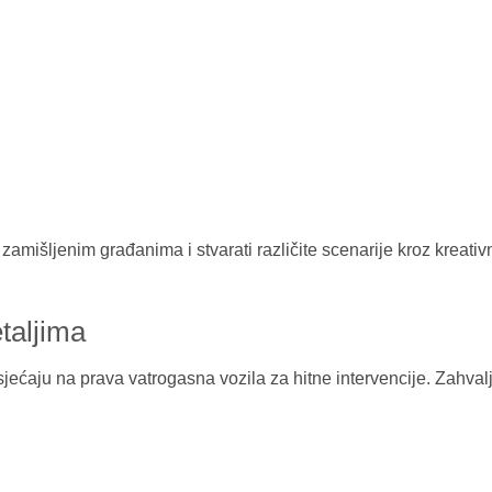
amišljenim građanima i stvarati različite scenarije kroz kreativn
taljima
sjećaju na prava vatrogasna vozila za hitne intervencije. Zahval