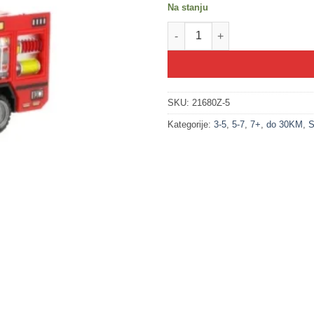
Na stanju
200250-5 Vatrogasci 2 METALN
SKU:
21680Z-5
Kategorije:
3-5
,
5-7
,
7+
,
do 30KM
,
S