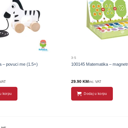
proizvod
3-5
 – povuci me (1.5+)
100145 Matematika – magnetna
29.90
KM
 VAT
inc. VAT
u korpu
Dodaj u korpu