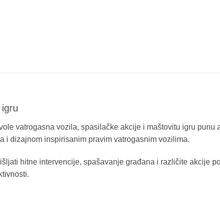
 igru
 vole vatrogasna vozila, spasilačke akcije i maštovitu igru pun
ima i dizajnom inspirisanim pravim vatrogasnim vozilima.
ati hitne intervencije, spašavanje građana i različite akcije po
ivnosti.