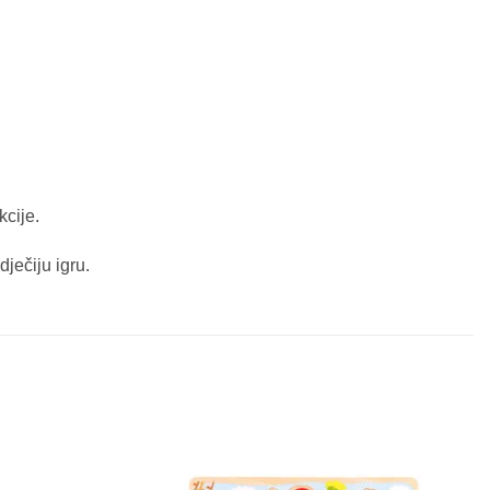
kcije.
ječiju igru.
Sačuvaj
Sačuvaj