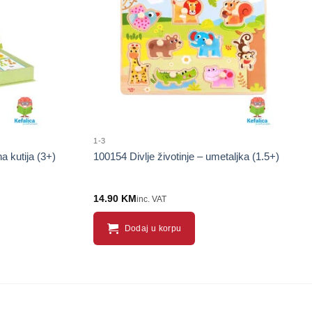
proizvod
proizvod
1-3
 kutija (3+)
100154 Divlje životinje – umetaljka (1.5+)
14.90
KM
inc. VAT
Dodaj u korpu