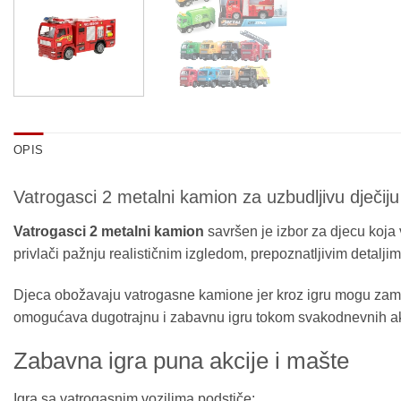
OPIS
Vatrogasci 2 metalni kamion za uzbudljivu dječiju
Vatrogasci 2 metalni kamion
savršen je izbor za djecu koja
privlači pažnju realističnim izgledom, prepoznatljivim detalj
Djeca obožavaju vatrogasne kamione jer kroz igru mogu zamišlj
omogućava dugotrajnu i zabavnu igru tokom svakodnevnih akt
Zabavna igra puna akcije i mašte
Igra sa vatrogasnim vozilima podstiče: