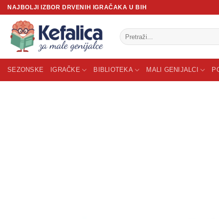
Skip
NAJBOLJI IZBOR DRVENIH IGRAČAKA U BIH
to
content
Pretraži:
SEZONSKE
IGRAČKE
BIBLIOTEKA
MALI GENIJALCI
P