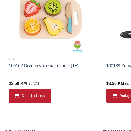
proizvod
1-3
1-3
100162 Drveno voće na rezanje (1+)
100139 Zebra
23.50
KM
13.50
KM
inc. VAT
inc.
Dodaj u korpu
Dodaj 