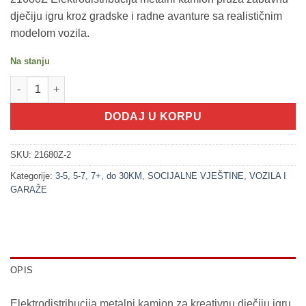
dječiju igru kroz gradske i radne avanture sa realističnim
modelom vozila.
Na stanju
200250-2 Elektrodistribucija METALNI KAMION (VOZILA SET) ko
DODAJ U KORPU
SKU:
21680Z-2
Kategorije:
3-5
,
5-7
,
7+
,
do 30KM
,
SOCIJALNE VJEŠTINE
,
VOZILA I
GARAŽE
OPIS
Elektrodistribucija metalni kamion za kreativnu dječiju igru