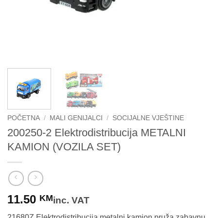
POČETNA
/
MALI GENIJALCI
/
SOCIJALNE VJEŠTINE
200250-2 Elektrodistribucija METALNI
KAMION (VOZILA SET)
11.50
KM
inc. VAT
21680Z Elektrodistribucija metalni kamion pruža zabavnu