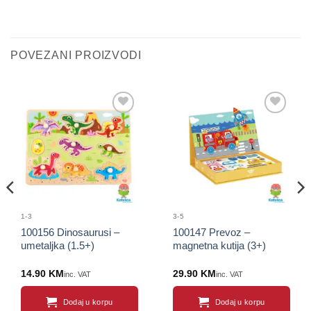
POVEZANI PROIZVODI
Sačuvaj
Sačuvaj
proizvod
proizvod
1-3
3-5
100156 Dinosaurusi –
100147 Prevoz –
umetaljka (1.5+)
magnetna kutija (3+)
14.90
KM
29.90
KM
inc. VAT
inc. VAT
Dodaj u korpu
Dodaj u korpu