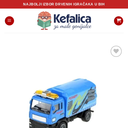
Skip
NAJBOLJI IZBOR DRVENIH IGRAČAKA U BIH
to
content
Sačuvaj
proizvod