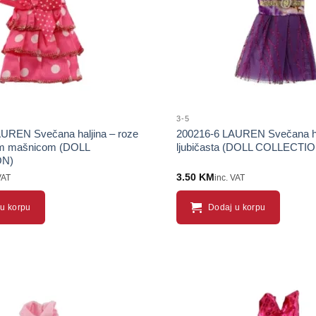
3-5
UREN Svečana haljina – roze
200216-6 LAUREN Svečana ha
om mašnicom (DOLL
ljubičasta (DOLL COLLECTI
ON)
3.50
KM
VAT
inc. VAT
u korpu
Dodaj u korpu