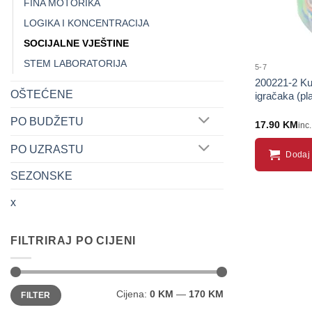
FINA MOTORIKA
LOGIKA I KONCENTRACIJA
SOCIJALNE VJEŠTINE
STEM LABORATORIJA
5-7
200221-2 Kut
OŠTEĆENE
igračaka (pla
PO BUDŽETU
17.90
KM
inc
PO UZRASTU
Dodaj 
SEZONSKE
x
FILTRIRAJ PO CIJENI
Minimalna
Maksimalna
Cijena:
0 KM
—
170 KM
FILTER
cijena
cijena