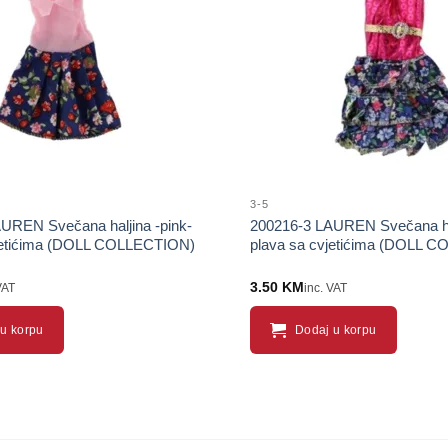
3-5
UREN Svečana haljina -pink-
200216-3 LAUREN Svečana hal
vjetićima (DOLL COLLECTION)
plava sa cvjetićima (DOLL 
3.50
KM
VAT
inc. VAT
u korpu
Dodaj u korpu