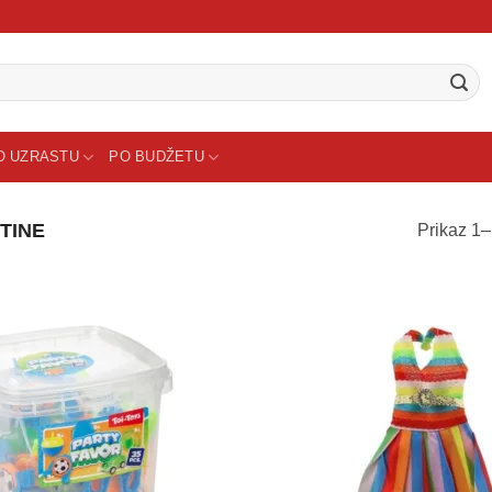
O UZRASTU
PO BUDŽETU
TINE
Prikaz 1–