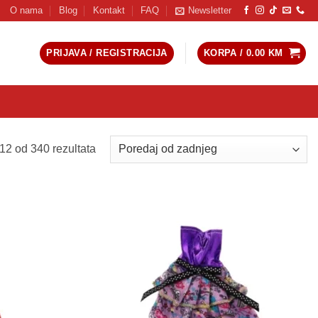
O nama
Blog
Kontakt
FAQ
Newsletter
PRIJAVA / REGISTRACIJA
KORPA /
0.00
KM
Sorted
12 od 340 rezultata
by
latest