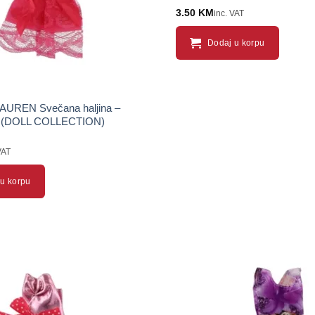
3.50
KM
inc. VAT
Dodaj u korpu
AUREN Svečana haljina –
a (DOLL COLLECTION)
VAT
u korpu