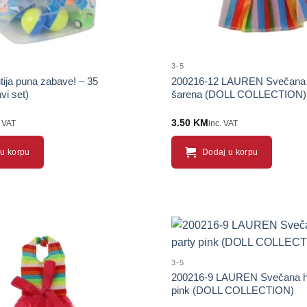
3-5
ija puna zabave! – 35
200216-12 LAUREN Svečana h
vi set)
šarena (DOLL COLLECTION)
3.50
KM
. VAT
inc. VAT
u korpu
Dodaj u korpu
3-5
200216-9 LAUREN Svečana hal
pink (DOLL COLLECTION)