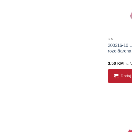
3-5
200216-10 L
roze-šaren
3.50
KM
inc. 
Dodaj 