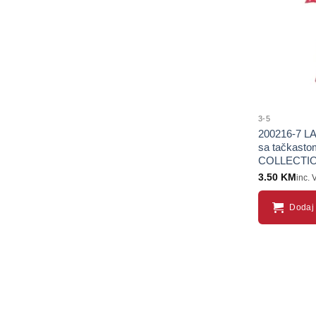
3-5
200216-7 LA
sa tačkast
COLLECTI
3.50
KM
inc. 
Dodaj 