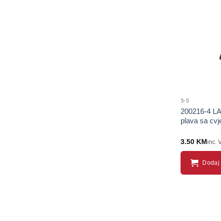
3-5
200216-4 LA
plava sa c
3.50
KM
inc. 
Dodaj 