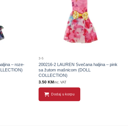
3-5
jina – roze-
200216-2 LAUREN Svečana haljina – pink
COLLECTION)
sa žutom mašnicom (DOLL
COLLECTION)
3.50
KM
inc. VAT
Dodaj u korpu