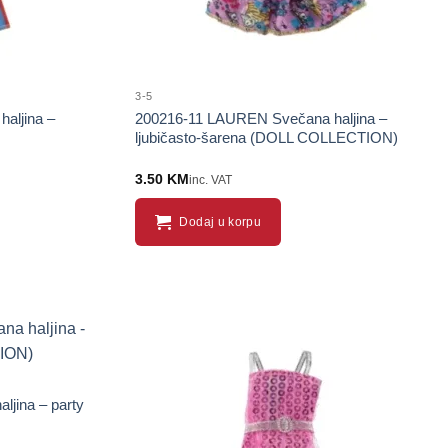
3-5
aljina –
200216-11 LAUREN Svečana haljina –
ljubičasto-šarena (DOLL COLLECTION)
3.50
KM
inc. VAT
Dodaj u korpu
jina – party