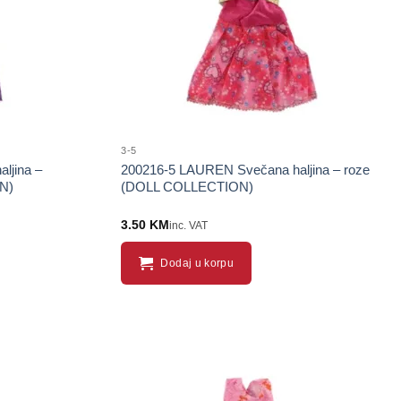
3-5
ljina –
200216-5 LAUREN Svečana haljina – roze
ON)
(DOLL COLLECTION)
3.50
KM
inc. VAT
Dodaj u korpu