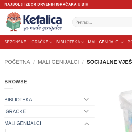
Skip
NAJBOLJI IZBOR DRVENIH IGRAČAKA U BIH
to
content
Pretraži:
SEZONSKE
IGRAČKE
BIBLIOTEKA
MALI GENIJALCI
P
POČETNA
/
MALI GENIJALCI
/
SOCIJALNE VJEŠ
BROWSE
BIBLIOTEKA
IGRAČKE
MALI GENIJALCI