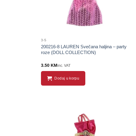
3-5
200216-8 LAUREN Svečana haljina – party
roze (DOLL COLLECTION)
3.50
KM
inc. VAT
Dodaj u korpu