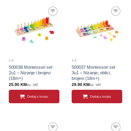
Sačuvaj
Sačuvaj
proizvod
proizvod
1-3
1-3
500038 Montessori set
500037 Montessori set
2u1 – Nizanje i brojevi
3u1 – Nizanje, oblici,
(18m+)
brojevi (18m+)
25.90
KM
29.90
KM
inc. VAT
inc. VAT
Dodaj u korpu
Dodaj u korpu