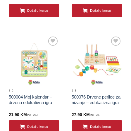
Dodaj u korpu
Dodaj u korpu
Sačuvaj
Sačuvaj
proizvod
proizvod
3-5
1-3
500004 Moj kalendar –
500076 Drvene perlice za
drvena edukativna igra
nizanje – edukativna igra
21.90
KM
27.90
KM
inc. VAT
inc. VAT
Dodaj u korpu
Dodaj u korpu