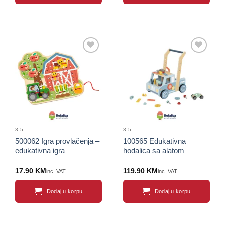
Sačuvaj
Sačuvaj
proizvod
proizvod
3-5
3-5
500062 Igra provlačenja –
100565 Edukativna
edukativna igra
hodalica sa alatom
17.90
KM
119.90
KM
inc. VAT
inc. VAT
Dodaj u korpu
Dodaj u korpu