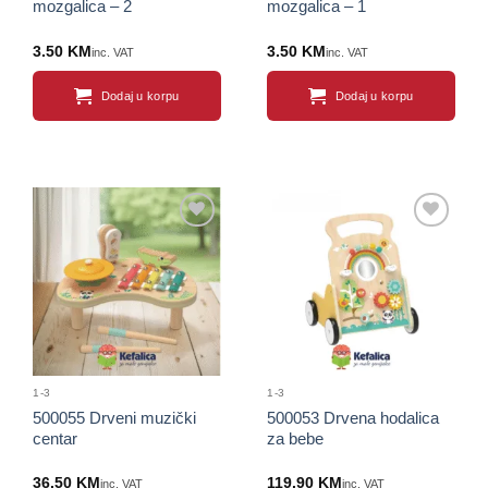
mozgalica – 2
mozgalica – 1
3.50
KM
3.50
KM
inc. VAT
inc. VAT
Dodaj u korpu
Dodaj u korpu
Sačuvaj
Sačuvaj
proizvod
proizvod
1-3
1-3
500055 Drveni muzički
500053 Drvena hodalica
centar
za bebe
36.50
KM
119.90
KM
inc. VAT
inc. VAT