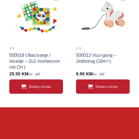
Sačuvaj
Sačuvaj
proizvod
proizvod
3-5
1-3
500018 Ubacivanje i
500013 Vuci-guraj –
nizanje – 2u1 montessori
Jednorog (18m+)
set (3+)
25.50
KM
9.90
KM
inc. VAT
inc. VAT
Dodaj u korpu
Dodaj u korpu
Sačuvaj
Sačuvaj
proizvod
proizvod