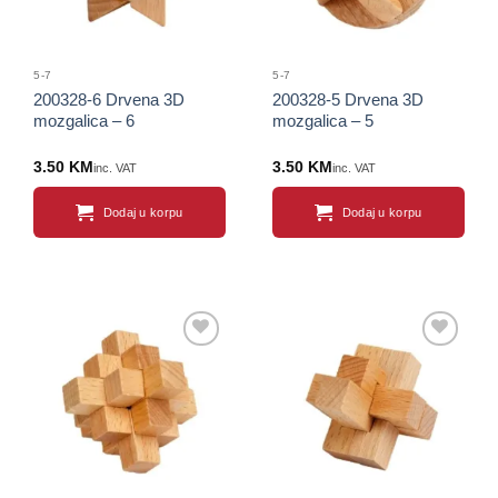
5-7
5-7
200328-6 Drvena 3D
200328-5 Drvena 3D
mozgalica – 6
mozgalica – 5
3.50
KM
3.50
KM
inc. VAT
inc. VAT
Dodaj u korpu
Dodaj u korpu
Sačuvaj
Sačuvaj
proizvod
proizvod