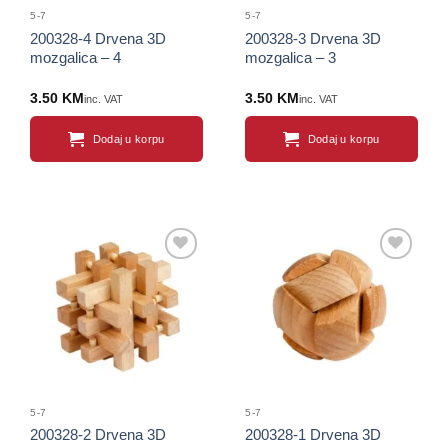
5-7
5-7
200328-4 Drvena 3D
200328-3 Drvena 3D
mozgalica – 4
mozgalica – 3
3.50
KM
3.50
KM
inc. VAT
inc. VAT
Dodaj u korpu
Dodaj u korpu
Sačuvaj
Sačuvaj
proizvod
proizvod
5-7
5-7
200328-2 Drvena 3D
200328-1 Drvena 3D