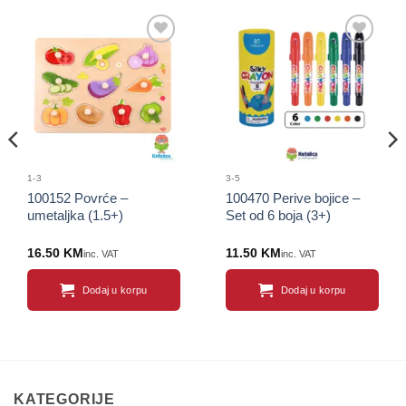
Sačuvaj
Sačuvaj
proizvod
proizvod
1-3
3-5
100152 Povrće –
100470 Perive bojice –
umetaljka (1.5+)
Set od 6 boja (3+)
16.50
KM
11.50
KM
inc. VAT
inc. VAT
Dodaj u korpu
Dodaj u korpu
KATEGORIJE