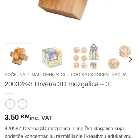
POČETNA
/
MALI GENIJALCI
/
LOGIKA I KONCENTRACIJA
200328-3 Drvena 3D mozgalica – 3
3.50
KM
inc. VAT
42058Z Drvena 3D mozgalica je logička slagalica koja
podstiče koncentraciju, razmišljanje i kreativnu edukativnu