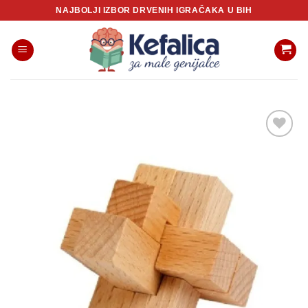
Skip
NAJBOLJI IZBOR DRVENIH IGRAČAKA U BIH
to
content
Sačuvaj
proizvod