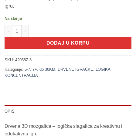
igru.
Na stanju
200328-3 Drvena 3D mozgalica - 3 količina
DODAJ U KORPU
SKU:
42058Z-3
Kategorije:
5-7
,
7+
,
do 30KM
,
DRVENE IGRAČKE
,
LOGIKA I
KONCENTRACIJA
OPIS
Drvena 3D mozgalica – logička slagalica za kreativnu i
edukativnu igru