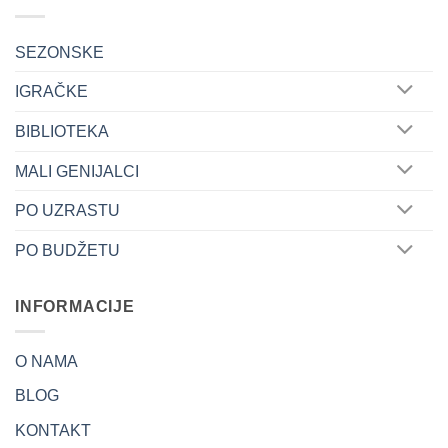
The
options
may
SEZONSKE
be
IGRAČKE
chosen
on
BIBLIOTEKA
the
product
MALI GENIJALCI
page
PO UZRASTU
PO BUDŽETU
INFORMACIJE
O NAMA
BLOG
KONTAKT