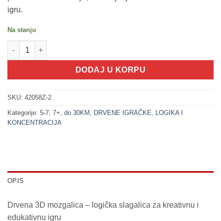
igru.
Na stanju
200328-2 Drvena 3D mozgalica - 2 količina
DODAJ U KORPU
SKU:
42058Z-2
Kategorije:
5-7
,
7+
,
do 30KM
,
DRVENE IGRAČKE
,
LOGIKA I
KONCENTRACIJA
OPIS
Drvena 3D mozgalica – logička slagalica za kreativnu i
edukativnu igru