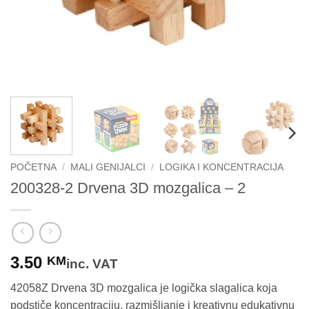
POČETNA
/
MALI GENIJALCI
/
LOGIKA I KONCENTRACIJA
200328-2 Drvena 3D mozgalica – 2
3.50
KM
inc. VAT
42058Z Drvena 3D mozgalica je logička slagalica koja
podstiče koncentraciju, razmišljanje i kreativnu edukativnu