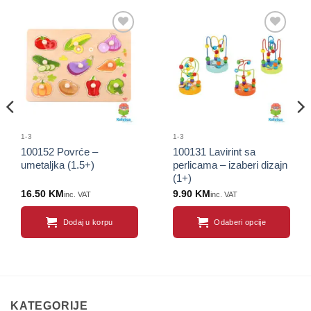
Sačuvaj
Sačuvaj
proizvod
proizvod
1-3
1-3
100152 Povrće –
100131 Lavirint sa
umetaljka (1.5+)
perlicama – izaberi dizajn
(1+)
16.50
KM
9.90
KM
inc. VAT
inc. VAT
Dodaj u korpu
Odaberi opcije
This
product
has
multiple
variants.
KATEGORIJE