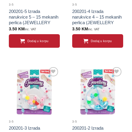
3-5
3-5
200201-5 Izrada
200201-4 Izrada
narukvice 5 – 15 mekanih
narukvice 4 – 15 mekanih
perlica (JEWELLERY
perlica (JEWELLERY
COLLECTION)
COLLECTION)
3.50
KM
3.50
KM
inc. VAT
inc. VAT
Dodaj u korpu
Dodaj u korpu
Sačuvaj
Sačuvaj
proizvod
proizvod
3-5
3-5
200201-3 Izrada
200201-2 Izrada