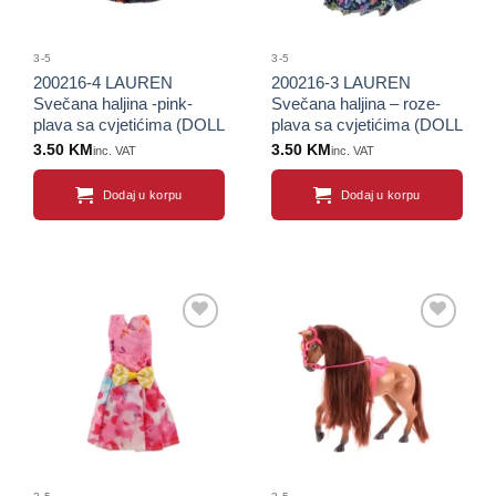
3-5
3-5
200216-4 LAUREN
200216-3 LAUREN
Svečana haljina -pink-
Svečana haljina – roze-
plava sa cvjetićima (DOLL
plava sa cvjetićima (DOLL
COLLECTION)
COLLECTION)
3.50
KM
3.50
KM
inc. VAT
inc. VAT
Dodaj u korpu
Dodaj u korpu
Sačuvaj
Sačuvaj
proizvod
proizvod