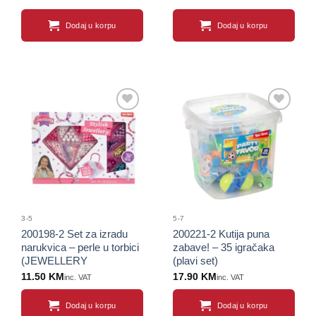
Dodaj u korpu
Dodaj u korpu
Sačuvaj
Sačuvaj
proizvod
proizvod
3-5
5-7
200198-2 Set za izradu
200221-2 Kutija puna
narukvica – perle u torbici
zabave! – 35 igračaka
(JEWELLERY
(plavi set)
COLLECTION)
11.50
KM
17.90
KM
inc. VAT
inc. VAT
Dodaj u korpu
Dodaj u korpu