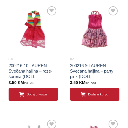
Sačuvaj
Sačuvaj
proizvod
proizvod
3-5
3-5
200216-10 LAUREN
200216-9 LAUREN
Svečana haljina – roze-
Svečana haljina – party
šarena (DOLL
pink (DOLL
COLLECTION)
COLLECTION)
3.50
KM
3.50
KM
inc. VAT
inc. VAT
Dodaj u korpu
Dodaj u korpu