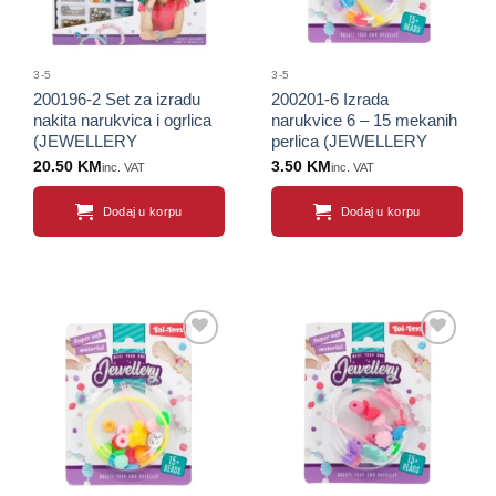
3-5
3-5
200196-2 Set za izradu
200201-6 Izrada
nakita narukvica i ogrlica
narukvice 6 – 15 mekanih
(JEWELLERY
perlica (JEWELLERY
COLLECTION)
COLLECTION)
20.50
KM
3.50
KM
inc. VAT
inc. VAT
Dodaj u korpu
Dodaj u korpu
Sačuvaj
Sačuvaj
proizvod
proizvod