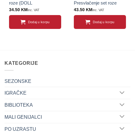
roze (DOLL
Presvlačenje set roze
COLLECTION)
(DOLL COLLECTION)
34.50
KM
43.50
KM
inc. VAT
inc. VAT
Dodaj u korpu
Dodaj u korpu
KATEGORIJE
SEZONSKE
IGRAČKE
BIBLIOTEKA
MALI GENIJALCI
PO UZRASTU