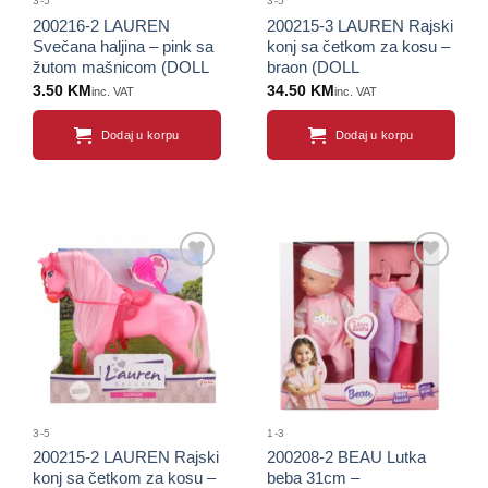
3-5
3-5
200216-2 LAUREN
200215-3 LAUREN Rajski
Svečana haljina – pink sa
konj sa četkom za kosu –
žutom mašnicom (DOLL
braon (DOLL
COLLECTION)
COLLECTION)
3.50
KM
34.50
KM
inc. VAT
inc. VAT
Dodaj u korpu
Dodaj u korpu
Sačuvaj
Sačuvaj
proizvod
proizvod
3-5
1-3
200215-2 LAUREN Rajski
200208-2 BEAU Lutka
konj sa četkom za kosu –
beba 31cm –