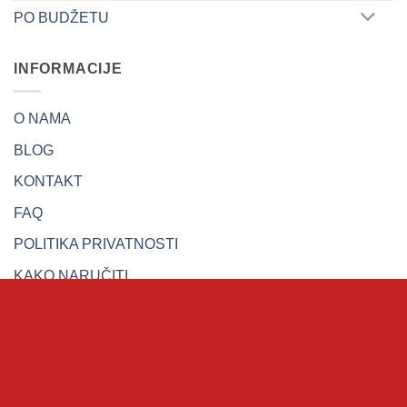
PO BUDŽETU
INFORMACIJE
O NAMA
BLOG
KONTAKT
FAQ
POLITIKA PRIVATNOSTI
KAKO NARUČITI
ISPORUKA, ZAMJENA I REKLAMACIJE
Copyright 2026 ©
Kefalica - za male genijalce
| Created by:
357solutions