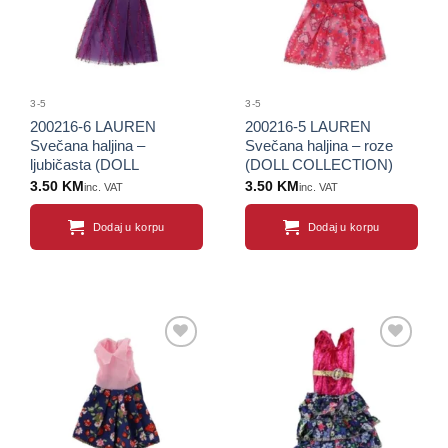
3-5
3-5
200216-6 LAUREN
200216-5 LAUREN
Svečana haljina –
Svečana haljina – roze
ljubičasta (DOLL
(DOLL COLLECTION)
COLLECTION)
3.50
KM
3.50
KM
inc. VAT
inc. VAT
Dodaj u korpu
Dodaj u korpu
Sačuvaj
Sačuvaj
proizvod
proizvod