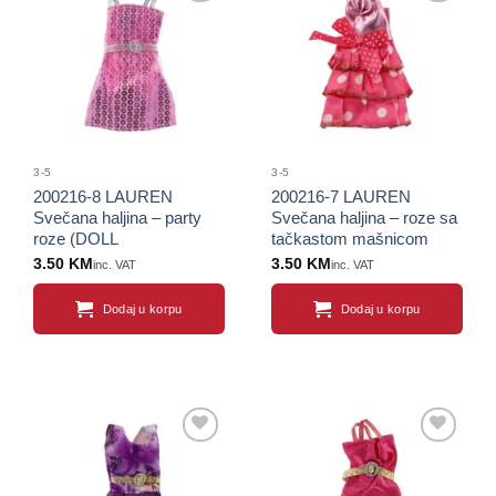
Sačuvaj
Sačuvaj
proizvod
proizvod
3-5
3-5
200216-8 LAUREN
200216-7 LAUREN
Svečana haljina – party
Svečana haljina – roze sa
roze (DOLL
tačkastom mašnicom
COLLECTION)
(DOLL COLLECTION)
3.50
KM
3.50
KM
inc. VAT
inc. VAT
Dodaj u korpu
Dodaj u korpu
Sačuvaj
Sačuvaj
proizvod
proizvod