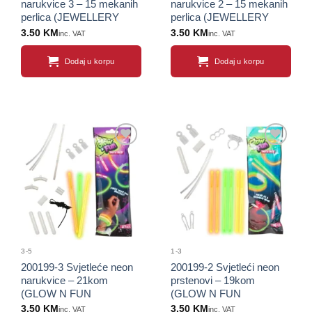
narukvice 3 – 15 mekanih
narukvice 2 – 15 mekanih
perlica (JEWELLERY
perlica (JEWELLERY
COLLECTION)
COLLECTION)
3.50
KM
3.50
KM
inc. VAT
inc. VAT
Dodaj u korpu
Dodaj u korpu
Sačuvaj
Sačuvaj
proizvod
proizvod
3-5
1-3
200199-3 Svjetleće neon
200199-2 Svjetleći neon
narukvice – 21kom
prstenovi – 19kom
(GLOW N FUN
(GLOW N FUN
COLLECTION)
COLLECTION)
3.50
KM
3.50
KM
inc. VAT
inc. VAT