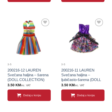
Sačuvaj
Sačuvaj
proizvod
proizvod
3-5
3-5
200216-12 LAUREN
200216-11 LAUREN
Svečana haljina – šarena
Svečana haljina –
(DOLL COLLECTION)
ljubičasto-šarena (DOLL
COLLECTION)
3.50
KM
3.50
KM
inc. VAT
inc. VAT
Dodaj u korpu
Dodaj u korpu