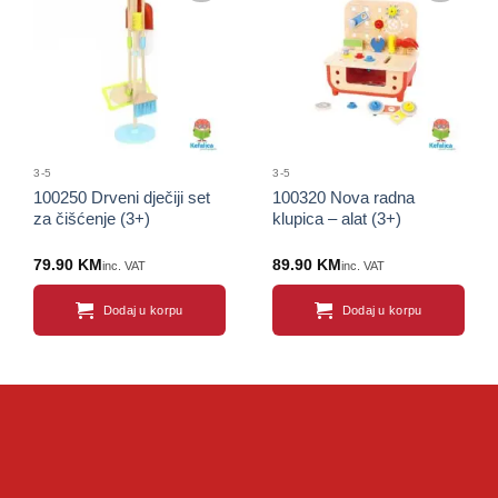
Sačuvaj
Sačuvaj
proizvod
proizvod
3-5
3-5
100250 Drveni dječiji set
100320 Nova radna
za čišćenje (3+)
klupica – alat (3+)
79.90
KM
89.90
KM
inc. VAT
inc. VAT
Dodaj u korpu
Dodaj u korpu
Sačuvaj
Sačuvaj
proizvod
proizvod