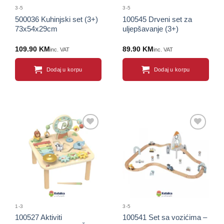
3-5
3-5
500036 Kuhinjski set (3+)
100545 Drveni set za
73x54x29cm
uljepšavanje (3+)
109.90
KM
89.90
KM
inc. VAT
inc. VAT
Dodaj u korpu
Dodaj u korpu
Sačuvaj
Sačuvaj
proizvod
proizvod
1-3
3-5
100527 Aktiviti
100541 Set sa vozićima –