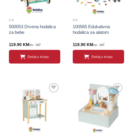
1-3
3-5
500053 Drvena hodalica
100565 Edukativna
za bebe
hodalica sa alatom
119.90
KM
119.90
KM
inc. VAT
inc. VAT
Dodaj u korpu
Dodaj u korpu
Sačuvaj
Sačuvaj
proizvod
proizvod