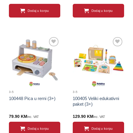
Dodaj u korpu
Dodaj u korpu
Sačuvaj
Sačuvaj
proizvod
proizvod
3-5
3-5
100448 Pica u rerni (3+)
100405 Veliki edukativni
paket (3+)
79.90
KM
129.90
KM
inc. VAT
inc. VAT
Dodaj u korpu
Dodaj u korpu