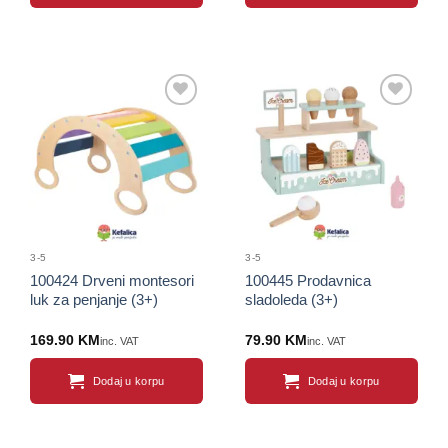
Sačuvaj
Sačuvaj
proizvod
proizvod
3-5
3-5
100424 Drveni montesori
100445 Prodavnica
luk za penjanje (3+)
sladoleda (3+)
169.90
KM
79.90
KM
inc. VAT
inc. VAT
Dodaj u korpu
Dodaj u korpu