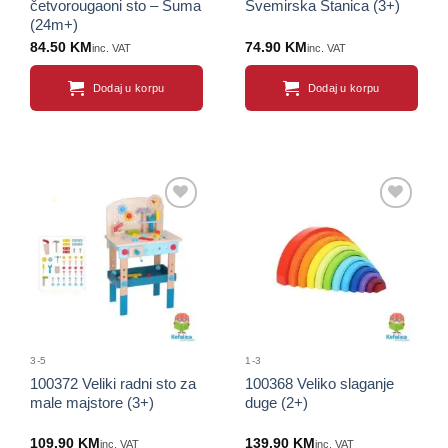
četvorougaoni sto – Šuma
Svemirska Stanica (3+)
(24m+)
84.50
KM
74.90
KM
inc. VAT
inc. VAT
Dodaj u korpu
Dodaj u korpu
Sačuvaj
Sačuvaj
proizvod
proizvod
3-5
1-3
100372 Veliki radni sto za
100368 Veliko slaganje
male majstore (3+)
duge (2+)
109.90
KM
139.90
KM
inc. VAT
inc. VAT