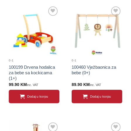
Sačuvaj
Sačuvaj
proizvod
proizvod
0-1
0-1
100199 Drvena hodalica
100460 Vježbaonica za
za bebe sa kockicama
bebe (0+)
(1+)
99.90
KM
89.90
KM
inc. VAT
inc. VAT
Dodaj u korpu
Dodaj u korpu