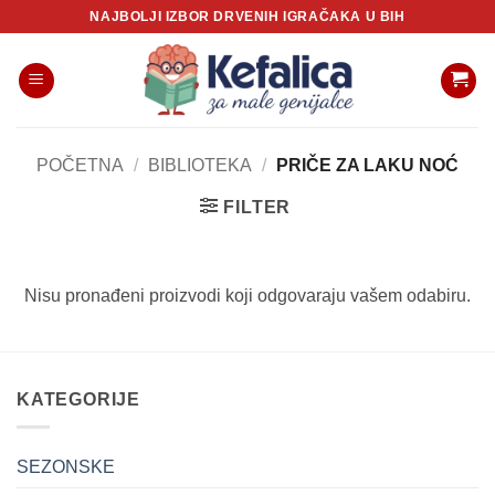
Skip
NAJBOLJI IZBOR DRVENIH IGRAČAKA U BIH
to
content
POČETNA
/
BIBLIOTEKA
/
PRIČE ZA LAKU NOĆ
FILTER
Nisu pronađeni proizvodi koji odgovaraju vašem odabiru.
KATEGORIJE
SEZONSKE