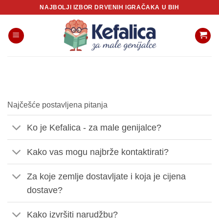
Skip
NAJBOLJI IZBOR DRVENIH IGRAČAKA U BIH
to
content
Najčešće postavljena pitanja
Ko je Kefalica - za male genijalce?
Kako vas mogu najbrže kontaktirati?
Za koje zemlje dostavljate i koja je cijena
dostave?
Kako izvršiti narudžbu?