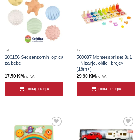
Sačuvaj
Sačuvaj
The
proizvod
proizvod
options
may
be
chosen
on
the
product
0-1
1-3
page
200156 Set senzornih loptica
500037 Montessori set 3u1
za bebe
– Nizanje, oblici, brojevi
(18m+)
17.50
KM
29.90
KM
inc. VAT
inc. VAT
Dodaj u korpu
Dodaj u korpu
Sačuvaj
Sačuvaj
proizvod
proizvod