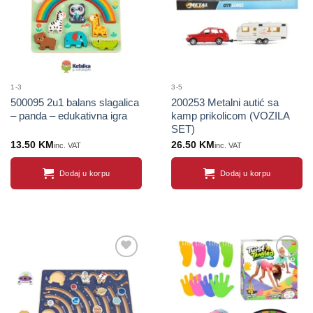
1-3
3-5
500095 2u1 balans slagalica
200253 Metalni autić sa
– panda – edukativna igra
kamp prikolicom (VOZILA
SET)
13.50
KM
26.50
KM
inc. VAT
inc. VAT
Dodaj u korpu
Dodaj u korpu
Sačuvaj
Sačuvaj
proizvod
proizvod