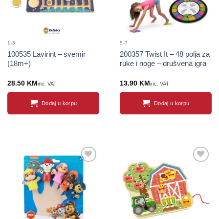
1-3
5-7
100535 Lavirint – svemir
200357 Twist It – 48 polja za
(18m+)
ruke i noge – drušvena igra
28.50
KM
13.90
KM
inc. VAT
inc. VAT
Dodaj u korpu
Dodaj u korpu
Sačuvaj
Sačuvaj
proizvod
proizvod