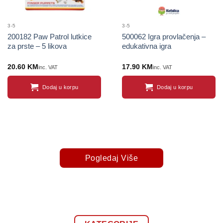
3-5
3-5
200182 Paw Patrol lutkice
500062 Igra provlačenja –
za prste – 5 likova
edukativna igra
20.60
KM
17.90
KM
inc. VAT
inc. VAT
Dodaj u korpu
Dodaj u korpu
Pogledaj Više