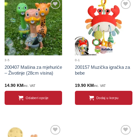
Sačuvaj
Sačuvaj
proizvod
proizvod
3-5
0-1
200407 Mašina za mjehuriće
200157 Muzička igračka za
– Životinje (28cm visina)
bebe
14.90
KM
19.90
KM
inc. VAT
inc. VAT
Odaberi opcije
Dodaj u korpu
This
product
has
multiple
variants.