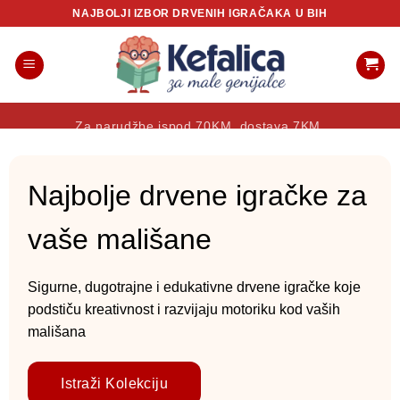
Skip
NAJBOLJI IZBOR DRVENIH IGRAČAKA U BIH
to
content
Za narudžbe ispod 70KM, dostava 7KM.
Najbolje drvene igračke za
vaše mališane
Sigurne, dugotrajne i edukativne drvene igračke koje
podstiču kreativnost i razvijaju motoriku kod vaših
mališana
Istraži Kolekciju