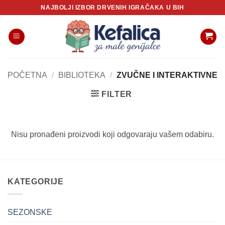
Skip
NAJBOLJI IZBOR DRVENIH IGRAČAKA U BIH
to
content
POČETNA
/
BIBLIOTEKA
/
ZVUČNE I INTERAKTIVNE
FILTER
Nisu pronađeni proizvodi koji odgovaraju vašem odabiru.
KATEGORIJE
SEZONSKE