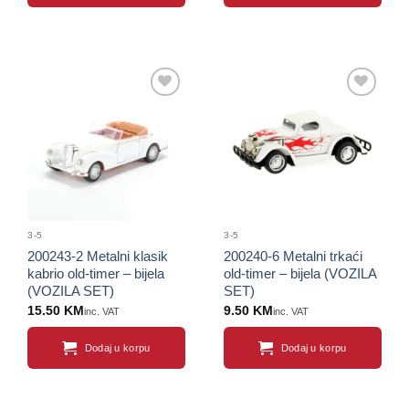
Sačuvaj
Sačuvaj
proizvod
proizvod
3-5
3-5
200243-2 Metalni klasik
200240-6 Metalni trkaći
kabrio old-timer – bijela
old-timer – bijela (VOZILA
(VOZILA SET)
SET)
15.50
KM
9.50
KM
inc. VAT
inc. VAT
Dodaj u korpu
Dodaj u korpu