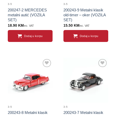
3-5
3-5
200247-2 MERCEDES
200243-9 Metalni klasik
metalni autić (VOZILA
old-timer – oker (VOZILA
SET)
SET)
18.90
KM
15.50
KM
inc. VAT
inc. VAT
Dodaj u korpu
Dodaj u korpu
Sačuvaj
Sačuvaj
proizvod
proizvod
3-5
3-5
200243-8 Metalni klasik
200243-7 Metalni klasik