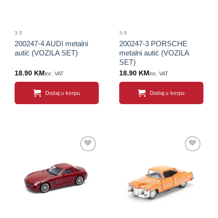
3-5
3-5
200247-4 AUDI metalni
200247-3 PORSCHE
autić (VOZILA SET)
metalni autić (VOZILA
SET)
18.90
KM
18.90
KM
inc. VAT
inc. VAT
Dodaj u korpu
Dodaj u korpu
Sačuvaj
Sačuvaj
proizvod
proizvod