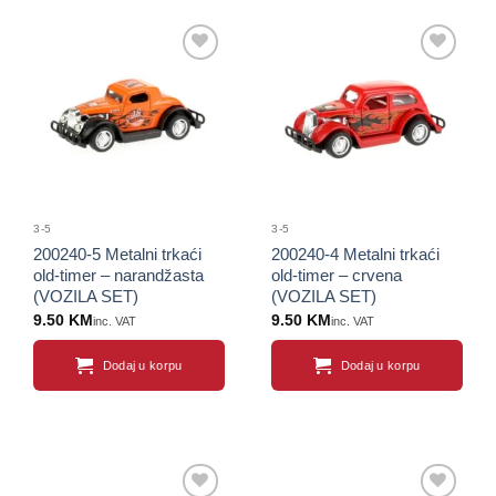
Sačuvaj
Sačuvaj
proizvod
proizvod
3-5
3-5
200240-5 Metalni trkaći
200240-4 Metalni trkaći
old-timer – narandžasta
old-timer – crvena
(VOZILA SET)
(VOZILA SET)
9.50
KM
9.50
KM
inc. VAT
inc. VAT
Dodaj u korpu
Dodaj u korpu