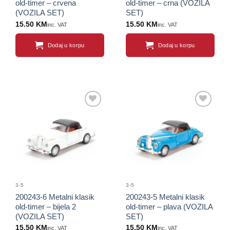
old-timer – crvena
old-timer – crna (VOZILA
(VOZILA SET)
SET)
15.50
KM
15.50
KM
inc. VAT
inc. VAT
Dodaj u korpu
Dodaj u korpu
Sačuvaj
Sačuvaj
proizvod
proizvod
3-5
3-5
200243-6 Metalni klasik
200243-5 Metalni klasik
old-timer – bijela 2
old-timer – plava (VOZILA
(VOZILA SET)
SET)
15.50
KM
15.50
KM
inc. VAT
inc. VAT