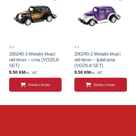
Sačuvaj
Sačuvaj
proizvod
proizvod
3-5
3-5
200240-3 Metalni trkaći
200240-2 Metalni trkaći
old-timer – crna (VOZILA
old-timer – ljubičasta
SET)
(VOZILA SET)
9.50
KM
9.50
KM
inc. VAT
inc. VAT
Dodaj u korpu
Dodaj u korpu
Sačuvaj
Sačuvaj
proizvod
proizvod