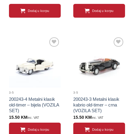
Dodaj u korpu
Dodaj u korpu
Sačuvaj
Sačuvaj
proizvod
proizvod
3-5
3-5
200243-4 Metalni klasik
200243-3 Metalni klasik
old-timer – bijela (VOZILA
kabrio old-timer – crna
SET)
(VOZILA SET)
15.50
KM
15.50
KM
inc. VAT
inc. VAT
Dodaj u korpu
Dodaj u korpu