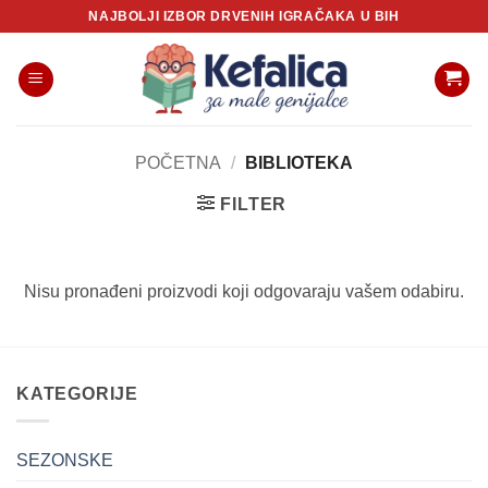
Skip
NAJBOLJI IZBOR DRVENIH IGRAČAKA U BIH
to
content
POČETNA
/
BIBLIOTEKA
FILTER
Nisu pronađeni proizvodi koji odgovaraju vašem odabiru.
KATEGORIJE
SEZONSKE