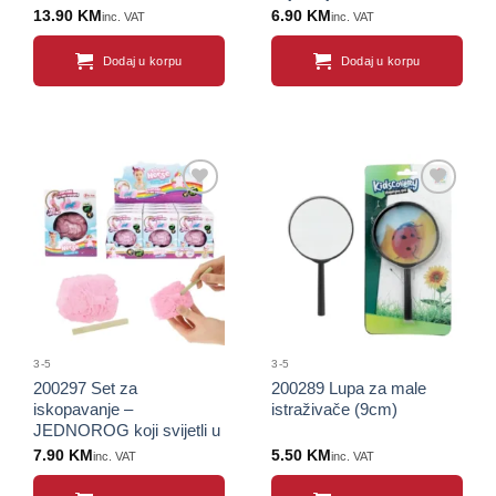
13.90
KM
6.90
KM
inc. VAT
inc. VAT
Dodaj u korpu
Dodaj u korpu
Sačuvaj
Sačuvaj
proizvod
proizvod
3-5
3-5
200297 Set za
200289 Lupa za male
iskopavanje –
istraživače (9cm)
JEDNOROG koji svijetli u
mraku
7.90
KM
5.50
KM
inc. VAT
inc. VAT