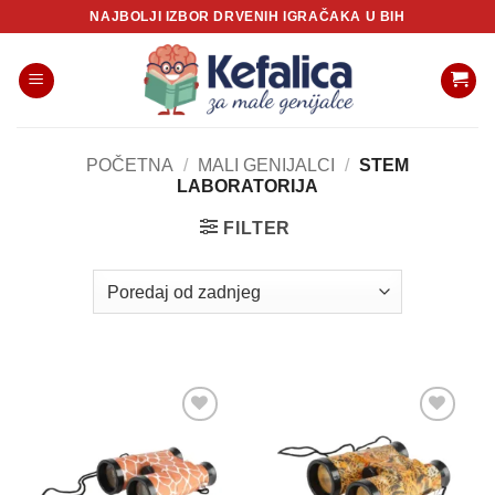
Skip
NAJBOLJI IZBOR DRVENIH IGRAČAKA U BIH
to
content
POČETNA
/
MALI GENIJALCI
/
STEM
LABORATORIJA
FILTER
Sačuvaj
Sačuvaj
proizvod
proizvod