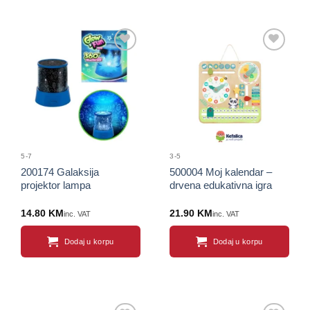
Sačuvaj
Sačuvaj
proizvod
proizvod
5-7
3-5
200174 Galaksija
500004 Moj kalendar –
projektor lampa
drvena edukativna igra
14.80
KM
21.90
KM
inc. VAT
inc. VAT
Dodaj u korpu
Dodaj u korpu