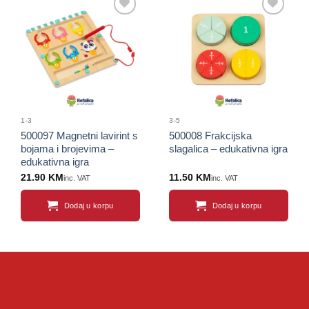
Sačuvaj
Sačuvaj
proizvod
proizvod
1-3
3-5
500097 Magnetni lavirint s
500008 Frakcijska
bojama i brojevima –
slagalica – edukativna igra
edukativna igra
21.90
KM
11.50
KM
inc. VAT
inc. VAT
Dodaj u korpu
Dodaj u korpu
Sačuvaj
Sačuvaj
proizvod
proizvod