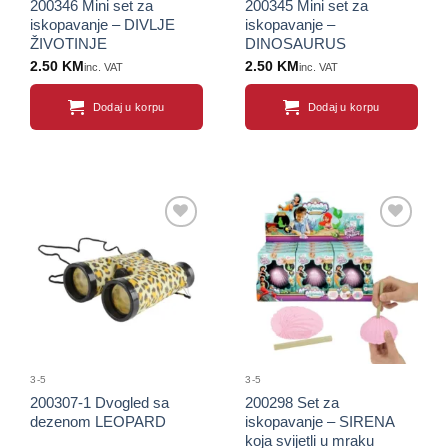
200346 Mini set za
200345 Mini set za
iskopavanje – DIVLJE
iskopavanje –
ŽIVOTINJE
DINOSAURUS
2.50
KM
2.50
KM
inc. VAT
inc. VAT
Dodaj u korpu
Dodaj u korpu
Sačuvaj
Sačuvaj
proizvod
proizvod
3-5
3-5
200307-1 Dvogled sa
200298 Set za
dezenom LEOPARD
iskopavanje – SIRENA
koja svijetli u mraku