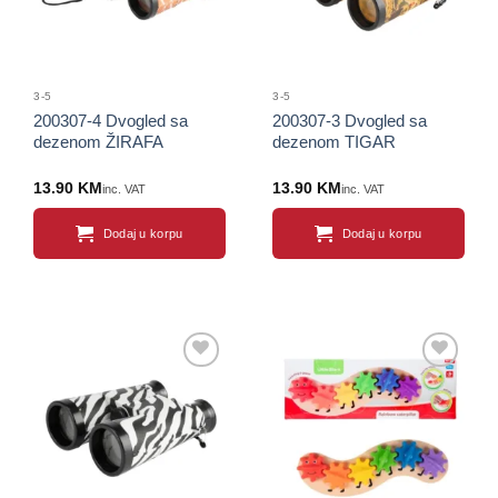
3-5
3-5
200307-4 Dvogled sa
200307-3 Dvogled sa
dezenom ŽIRAFA
dezenom TIGAR
13.90
KM
13.90
KM
inc. VAT
inc. VAT
Dodaj u korpu
Dodaj u korpu
Sačuvaj
Sačuvaj
proizvod
proizvod