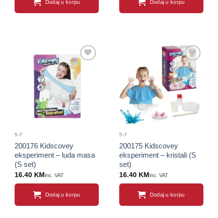
Dodaj u korpu
Dodaj u korpu
Sačuvaj
Sačuvaj
proizvod
proizvod
5-7
5-7
200176 Kidscovey
200175 Kidscovey
eksperiment – luda masa
eksperiment – kristali (S
(S set)
set)
16.40
KM
16.40
KM
inc. VAT
inc. VAT
Dodaj u korpu
Dodaj u korpu