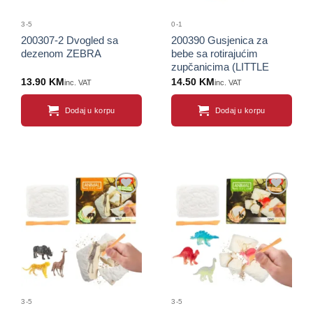
3-5
0-1
200307-2 Dvogled sa
200390 Gusjenica za
dezenom ZEBRA
bebe sa rotirajućim
zupčanicima (LITTLE
STARS)
13.90
KM
14.50
KM
inc. VAT
inc. VAT
Dodaj u korpu
Dodaj u korpu
Sačuvaj
Sačuvaj
proizvod
proizvod
3-5
3-5