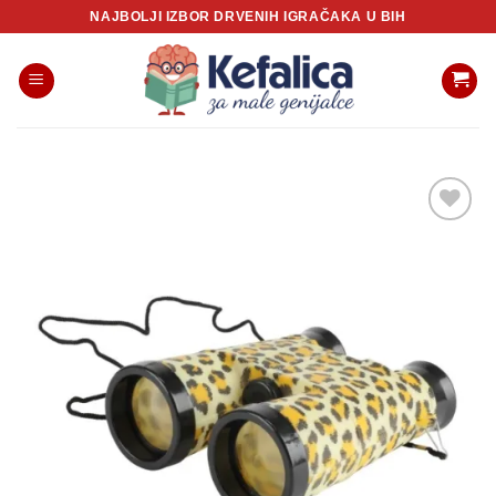
Skip
NAJBOLJI IZBOR DRVENIH IGRAČAKA U BIH
to
content
Sačuvaj
proizvod