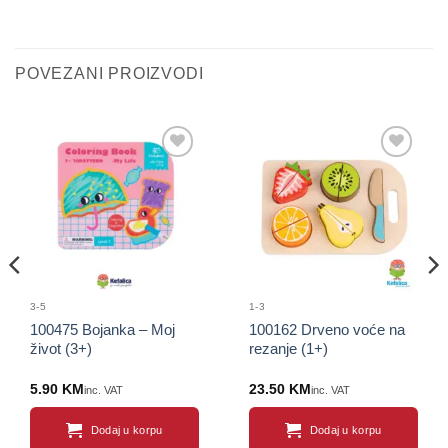
POVEZANI PROIZVODI
Sačuvaj
Sačuvaj
proizvod
proizvod
3-5
1-3
100475 Bojanka – Moj
100162 Drveno voće na
život (3+)
rezanje (1+)
5.90
KM
23.50
KM
inc. VAT
inc. VAT
Dodaj u korpu
Dodaj u korpu