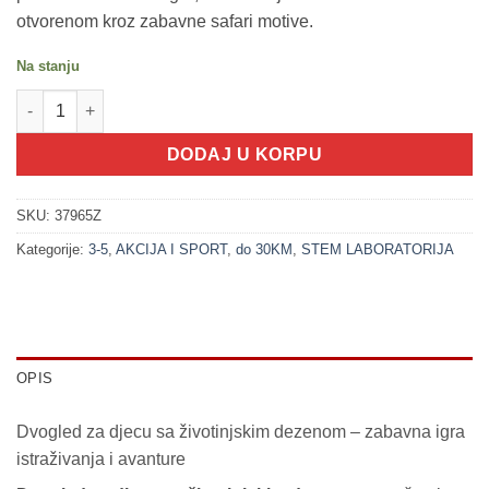
otvorenom kroz zabavne safari motive.
Na stanju
200307-1 Dvogled sa dezenom LEOPARD količina
DODAJ U KORPU
SKU:
37965Z
Kategorije:
3-5
,
AKCIJA I SPORT
,
do 30KM
,
STEM LABORATORIJA
OPIS
Dvogled za djecu sa životinjskim dezenom – zabavna igra
istraživanja i avanture