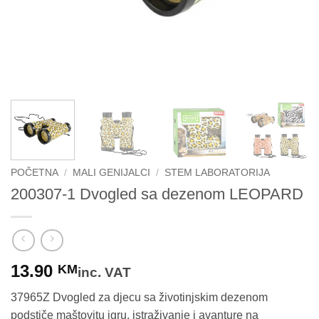
POČETNA
/
MALI GENIJALCI
/
STEM LABORATORIJA
200307-1 Dvogled sa dezenom LEOPARD
13.90
KM
inc. VAT
37965Z Dvogled za djecu sa životinjskim dezenom
podstiče maštovitu igru, istraživanje i avanture na