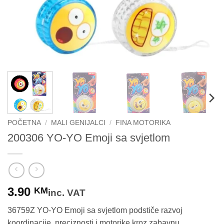
POČETNA
/
MALI GENIJALCI
/
FINA MOTORIKA
200306 YO-YO Emoji sa svjetlom
3.90
KM
inc. VAT
36759Z YO-YO Emoji sa svjetlom podstiče razvoj
koordinacije, preciznosti i motorike kroz zabavnu