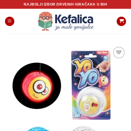
Skip
NAJBOLJI IZBOR DRVENIH IGRAČAKA U BIH
to
content
Sačuvaj
proizvod