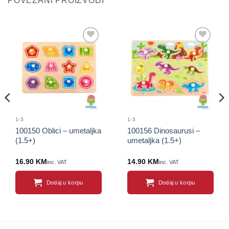
POVEZANI PROIZVODI
Sačuvaj
Sačuvaj
proizvod
proizvod
1-3
1-3
100150 Oblici – umetaljka
100156 Dinosaurusi –
(1.5+)
umetaljka (1.5+)
16.90
KM
14.90
KM
inc. VAT
inc. VAT
Dodaj u korpu
Dodaj u korpu