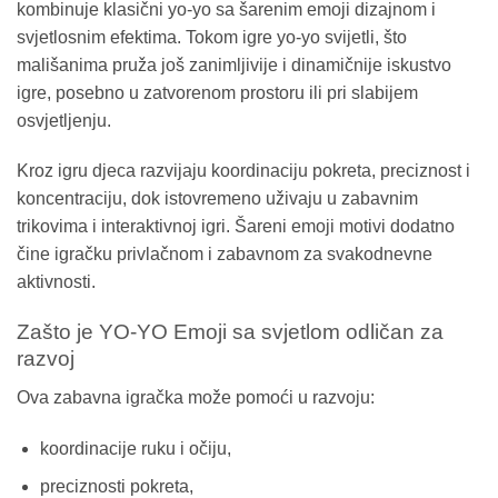
kombinuje klasični yo-yo sa šarenim emoji dizajnom i
svjetlosnim efektima. Tokom igre yo-yo svijetli, što
mališanima pruža još zanimljivije i dinamičnije iskustvo
igre, posebno u zatvorenom prostoru ili pri slabijem
osvjetljenju.
Kroz igru djeca razvijaju koordinaciju pokreta, preciznost i
koncentraciju, dok istovremeno uživaju u zabavnim
trikovima i interaktivnoj igri. Šareni emoji motivi dodatno
čine igračku privlačnom i zabavnom za svakodnevne
aktivnosti.
Zašto je YO-YO Emoji sa svjetlom odličan za
razvoj
Ova zabavna igračka može pomoći u razvoju:
koordinacije ruku i očiju,
preciznosti pokreta,