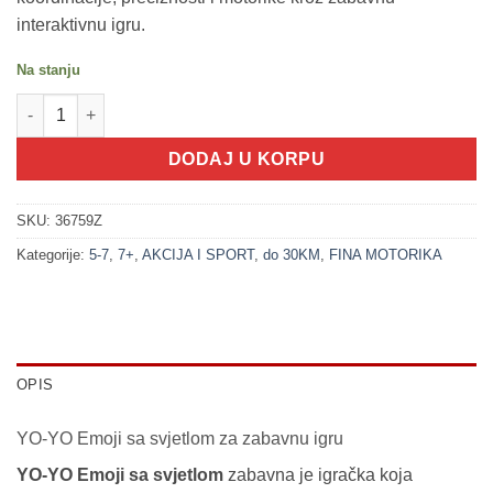
interaktivnu igru.
Na stanju
200306 YO-YO Emoji sa svjetlom količina
DODAJ U KORPU
SKU:
36759Z
Kategorije:
5-7
,
7+
,
AKCIJA I SPORT
,
do 30KM
,
FINA MOTORIKA
OPIS
YO-YO Emoji sa svjetlom za zabavnu igru
YO-YO Emoji sa svjetlom
zabavna je igračka koja