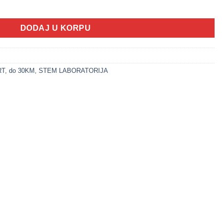
ŽIRAFA količina
DODAJ U KORPU
RT
,
do 30KM
,
STEM LABORATORIJA