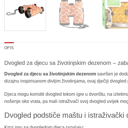
OPIS
Dvogled za djecu sa životinjskim dezenom – zabav
Dvogled za djecu sa životinjskim dezenom
savršen je doda
dizajnu inspirisanom divljim životinjama, ovaj dječiji dvogled p
Djeca mogu koristiti dvogled tokom igre u dvorištu, na izlet
nošenje oko vrata, pa mali istraživači svoj dvogled uvijek mo
Dvogled podstiče maštu i istraživački
Kroz igru sa dvogledom djeca razvijaju: