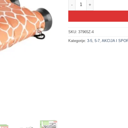
200307-4 Dvogled sa dezenom 
SKU:
37965Z-4
Kategorije:
3-5
,
5-7
,
AKCIJA I SPO