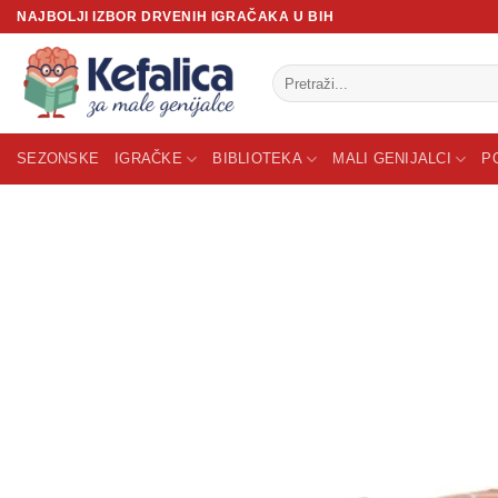
Skip
NAJBOLJI IZBOR DRVENIH IGRAČAKA U BIH
to
content
Pretraži:
SEZONSKE
IGRAČKE
BIBLIOTEKA
MALI GENIJALCI
P