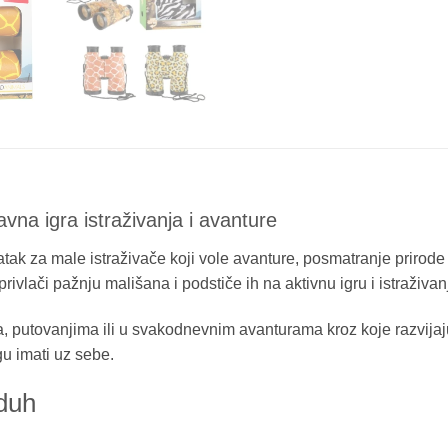
na igra istraživanja i avanture
tak za male istraživače koji vole avanture, posmatranje prirode
rivlači pažnju mališana i podstiče ih na aktivnu igru i istraživan
ima, putovanjima ili u svakodnevnim avanturama kroz koje razvij
gu imati uz sebe.
 duh