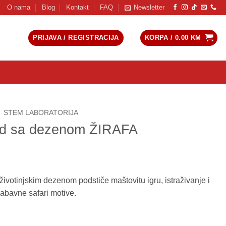
O nama
Blog
Kontakt
FAQ
Newsletter
PRIJAVA / REGISTRACIJA
KORPA /
0.00
KM
STEM LABORATORIJA
ed sa dezenom ŽIRAFA
votinjskim dezenom podstiče maštovitu igru, istraživanje i
abavne safari motive.