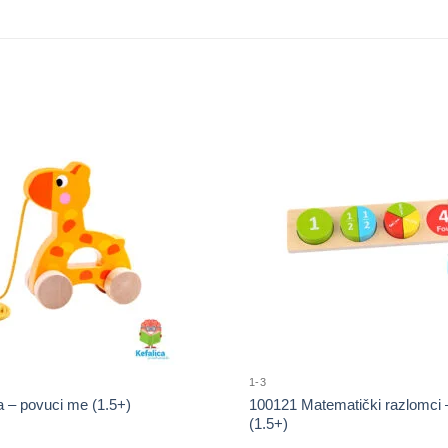
1-3
a – povuci me (1.5+)
100121 Matematički razlomci 
(1.5+)