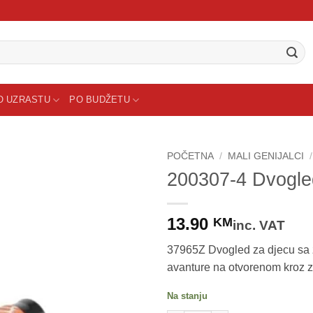
O UZRASTU
PO BUDŽETU
POČETNA
/
MALI GENIJALCI
/
200307-4 Dvogl
13.90
KM
inc. VAT
37965Z Dvogled za djecu sa ži
avanture na otvorenom kroz z
Na stanju