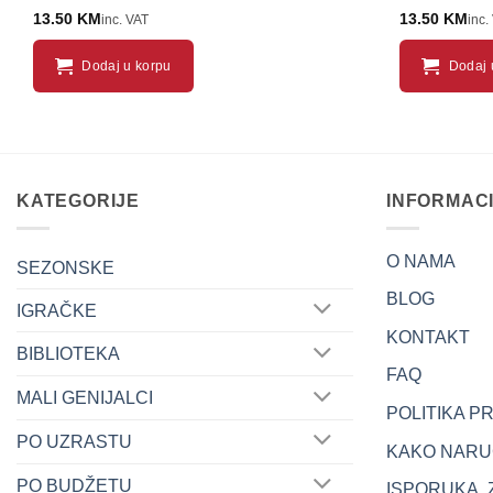
13.50
KM
13.50
KM
inc. VAT
inc.
Dodaj u korpu
Dodaj 
KATEGORIJE
INFORMAC
O NAMA
SEZONSKE
BLOG
IGRAČKE
KONTAKT
BIBLIOTEKA
FAQ
MALI GENIJALCI
POLITIKA P
PO UZRASTU
KAKO NARUČ
PO BUDŽETU
ISPORUKA, 