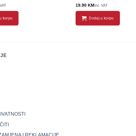
19.90
KM
 VAT
inc. VAT
u korpu
Dodaj u korpu
IJE
RIVATNOSTI
ITI
ZAMJENA I REKLAMACIJE