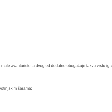
 i male avanturiste, a dvogled dodatno obogaćuje takvu vrstu ig
ivotinjskim šarama: