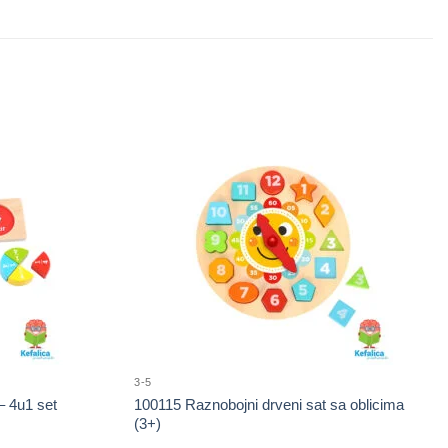
3-5
– 4u1 set
100115 Raznobojni drveni sat sa oblicima
(3+)