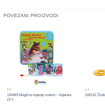
POVEZANI PROIZVODI
3-5
1-3
100469 Magično bojenje vodom – bojanka
100142 Žiraf
(3+)