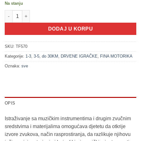
Na stanju
100159 Ksilofon - muzička igračka (1.5+) količina
DODAJ U KORPU
SKU:
TF570
Kategorije:
1-3
,
3-5
,
do 30KM
,
DRVENE IGRAČKE
,
FINA MOTORIKA
Oznaka:
sve
OPIS
Istraživanje sa muzičkim instrumentima i drugim zvučnim
sredstvima i materijalima omogućava djetetu da otkrije
izvore zvukova, način rasprostiranja, da razlikuje njihovu