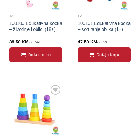
1-3
1-3
100100 Edukativna kocka
100101 Edukativna kocka
– životinje i oblici (18+)
– sortiranje oblika (1+)
38.50
KM
47.50
KM
inc. VAT
inc. VAT
Dodaj u korpu
Dodaj u korpu
Sačuvaj
proizvod