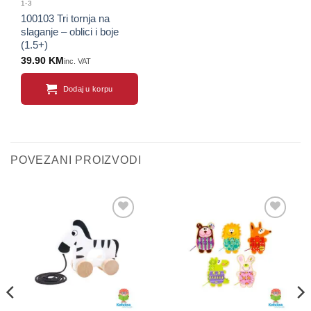
1-3
100103 Tri tornja na
slaganje – oblici i boje
(1.5+)
39.90
KM
inc. VAT
Dodaj u korpu
POVEZANI PROIZVODI
Sačuvaj
Sačuvaj
proizvod
proizvod