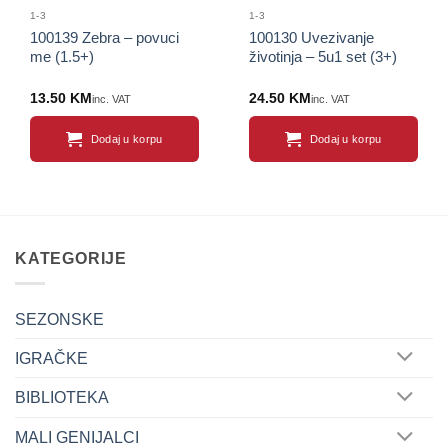
1-3
1-3
100139 Zebra – povuci
100130 Uvezivanje
me (1.5+)
životinja – 5u1 set (3+)
13.50
KM
24.50
KM
inc. VAT
inc. VAT
Dodaj u korpu
Dodaj u korpu
KATEGORIJE
SEZONSKE
IGRAČKE
BIBLIOTEKA
MALI GENIJALCI