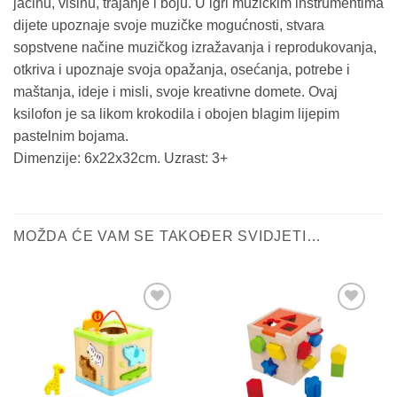
jačinu, visinu, trajanje i boju. U igri muzičkim instrumentima
dijete upoznaje svoje muzičke mogućnosti, stvara
sopstvene načine muzičkog izražavanja i reprodukovanja,
otkriva i upoznaje svoja opažanja, osećanja, potrebe i
maštanja, ideje i misli, svoje kreativne domete. Ovaj
ksilofon je sa likom krokodila i obojen blagim lijepim
pastelnim bojama.
Dimenzije: 6x22x32cm. Uzrast: 3+
MOŽDA ĆE VAM SE TAKOĐER SVIDJETI…
Sačuvaj
Sačuvaj
proizvod
proizvod