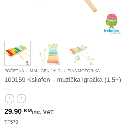
POČETNA
/
MALI GENIJALCI
/
FINA MOTORIKA
100159 Ksilofon – muzička igračka (1.5+)
29.90
KM
inc. VAT
TF570