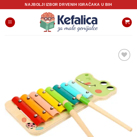
Skip
NAJBOLJI IZBOR DRVENIH IGRAČAKA U BIH
to
content
Sačuvaj
proizvod