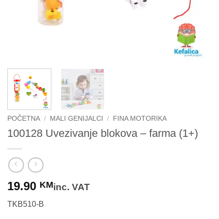
POČETNA
/
MALI GENIJALCI
/
FINA MOTORIKA
100128 Uvezivanje blokova – farma (1+)
19.90
KM
inc. VAT
TKB510-B