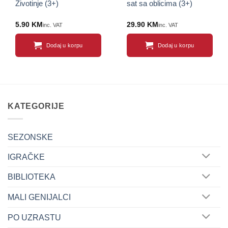
Životinje (3+)
sat sa oblicima (3+)
5.90
KM
29.90
KM
inc. VAT
inc. VAT
Dodaj u korpu
Dodaj u korpu
KATEGORIJE
SEZONSKE
IGRAČKE
BIBLIOTEKA
MALI GENIJALCI
PO UZRASTU