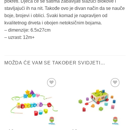
pokreti. Djeca će se satima zabavljati slažući blokove i
stavljajući ih na nit. Takođe ovo je divan način da se nauče
boje, brojevi i oblici. Svaki komad je napravljen od
kvalitetnog drveta i obojen netoksičnim bojama.
– dimenzije: 6.5x27cm
– uzrast: 12m+
MOŽDA ĆE VAM SE TAKOĐER SVIDJETI…
Sačuvaj
Sačuvaj
proizvod
proizvod