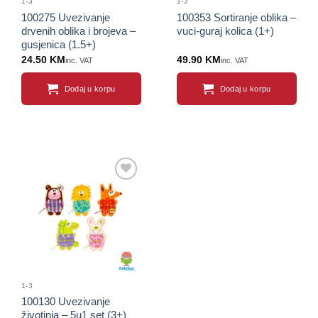
1-3
1-3
100275 Uvezivanje
100353 Sortiranje oblika –
drvenih oblika i brojeva –
vuci-guraj kolica (1+)
gusjenica (1.5+)
24.50
KM
49.90
KM
inc. VAT
inc. VAT
Dodaj u korpu
Dodaj u korpu
Sačuvaj
proizvod
1-3
100130 Uvezivanje
životinja – 5u1 set (3+)