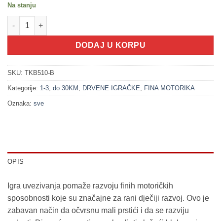
Na stanju
100128 Uvezivanje blokova - farma (1+) količina
DODAJ U KORPU
SKU:
TKB510-B
Kategorije:
1-3
,
do 30KM
,
DRVENE IGRAČKE
,
FINA MOTORIKA
Oznaka:
sve
OPIS
Igra uvezivanja pomaže razvoju finih motoričkih
sposobnosti koje su značajne za rani dječiji razvoj. Ovo je
zabavan način da očvrsnu mali prstići i da se razviju