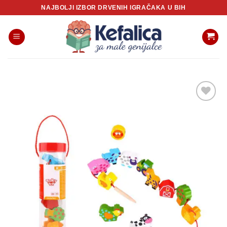
Skip
NAJBOLJI IZBOR DRVENIH IGRAČAKA U BIH
to
content
Sačuvaj
proizvod