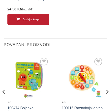
24.50
KM
inc. VAT
Dodaj u korpu
POVEZANI PROIZVODI
Sačuvaj
Sačuvaj
proizvod
proizvod
3-5
3-5
100474 Bojanka –
100115 Raznobojni drveni