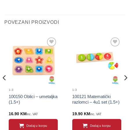
POVEZANI PROIZVODI
Sačuvaj
Sačuvaj
proizvod
proizvod
1-3
1-3
100150 Oblici – umetaljka
100121 Matematički
(1.5+)
razlomci – 4u1 set (1.5+)
16.90
KM
19.90
KM
inc. VAT
inc. VAT
Dodaj u korpu
Dodaj u korpu