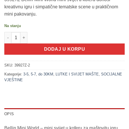
kreativnu igru i simpatične tematske scene u praktičnom
mini pakovanju.
Na stanju
200311-2 Kuhinja - Bellin mini svijet u koferu (11x10x5cm) količ
DODAJ U KORPU
SKU:
39927Z-2
Kategorije:
3-5
,
5-7
,
do 30KM
,
LUTKE I SVIJET MAŠTE
,
SOCIJALNE
VJEŠTINE
OPIS
Bellin Mini World – mini svijet u koferu za maštovitu igru