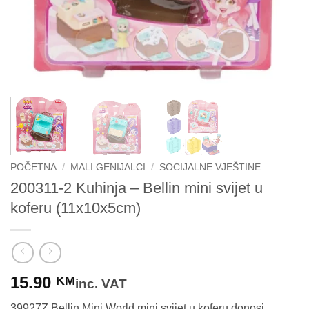
POČETNA
/
MALI GENIJALCI
/
SOCIJALNE VJEŠTINE
200311-2 Kuhinja – Bellin mini svijet u
koferu (11x10x5cm)
15.90
KM
inc. VAT
39927Z Bellin Mini World mini svijet u koferu donosi