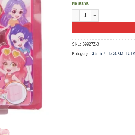
Na stanju
200311-3 Moda - Bellin mini sv
SKU:
39927Z-3
Kategorije:
3-5
,
5-7
,
do 30KM
,
LUTK