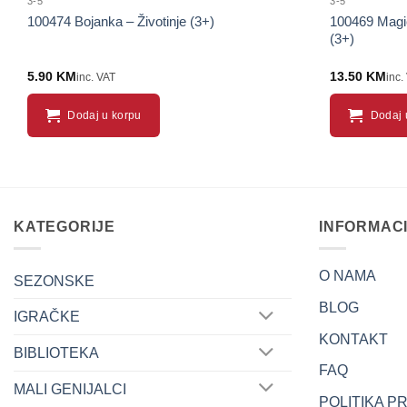
3-5
3-5
100474 Bojanka – Životinje (3+)
100469 Magi
(3+)
5.90
KM
13.50
KM
inc. VAT
inc.
Dodaj u korpu
Dodaj 
KATEGORIJE
INFORMAC
O NAMA
SEZONSKE
BLOG
IGRAČKE
KONTAKT
BIBLIOTEKA
FAQ
MALI GENIJALCI
POLITIKA P