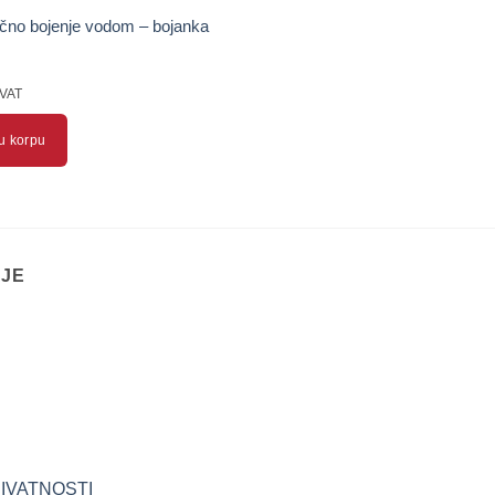
čno bojenje vodom – bojanka
 VAT
u korpu
IJE
RIVATNOSTI