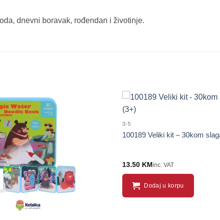
moda, dnevni boravak, rođendan i životinje.
3-5
100189 Veliki kit – 30kom slag
13.50
KM
inc. VAT
Dodaj u korpu