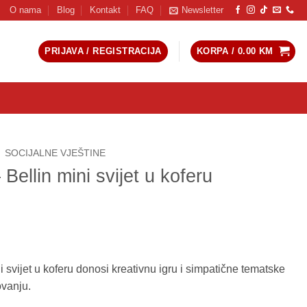
O nama
Blog
Kontakt
FAQ
Newsletter
PRIJAVA / REGISTRACIJA
KORPA /
0.00
KM
SOCIJALNE VJEŠTINE
ellin mini svijet u koferu
 svijet u koferu donosi kreativnu igru i simpatične tematske
ovanju.