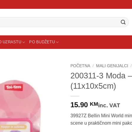
O UZRASTU
PO BUDŽETU
POČETNA
/
MALI GENIJALCI
/
200311-3 Moda – B
(11x10x5cm)
15.90
KM
inc. VAT
39927Z Bellin Mini World mini
scene u praktičnom mini pak