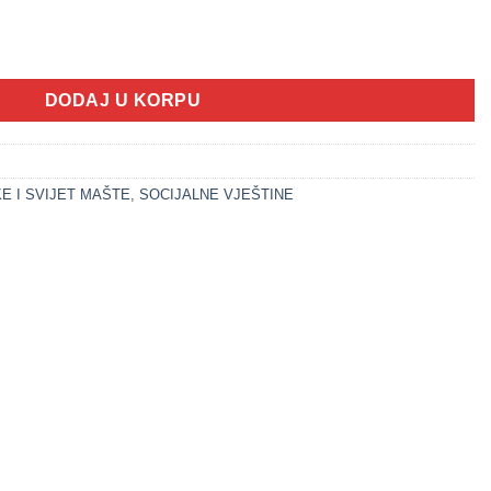
ijet u koferu (11x10x5cm) količina
DODAJ U KORPU
E I SVIJET MAŠTE
,
SOCIJALNE VJEŠTINE