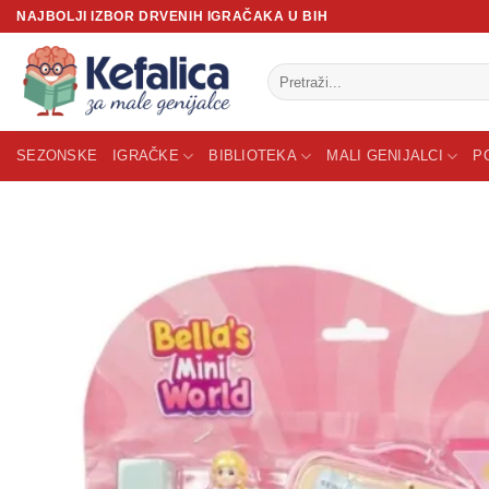
Skip
NAJBOLJI IZBOR DRVENIH IGRAČAKA U BIH
to
content
Pretraži:
SEZONSKE
IGRAČKE
BIBLIOTEKA
MALI GENIJALCI
P