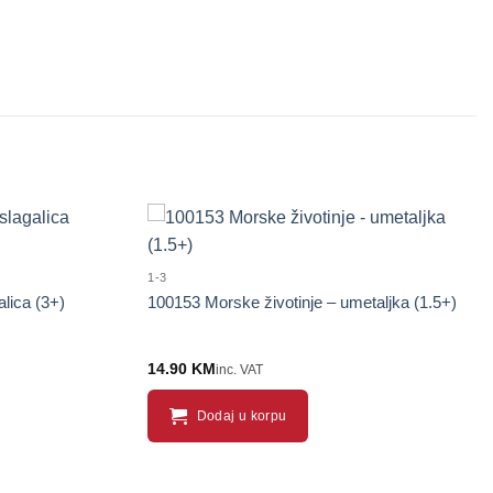
1-3
alica (3+)
100153 Morske životinje – umetaljka (1.5+)
14.90
KM
inc. VAT
Dodaj u korpu