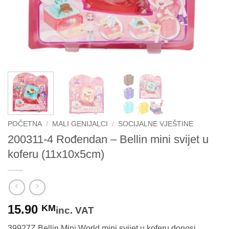
POČETNA
/
MALI GENIJALCI
/
SOCIJALNE VJEŠTINE
200311-4 Rođendan – Bellin mini svijet u
koferu (11x10x5cm)
15.90
KM
inc. VAT
39927Z Bellin Mini World mini svijet u koferu donosi