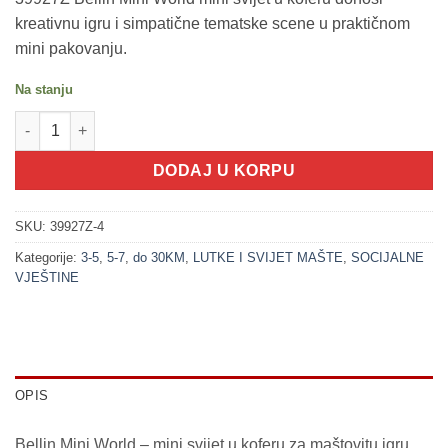
kreativnu igru i simpatične tematske scene u praktičnom
mini pakovanju.
Na stanju
200311-4 Rođendan - Bellin mini svijet u koferu (11x10x5cm) ko
DODAJ U KORPU
SKU:
39927Z-4
Kategorije:
3-5
,
5-7
,
do 30KM
,
LUTKE I SVIJET MAŠTE
,
SOCIJALNE
VJEŠTINE
OPIS
Bellin Mini World – mini svijet u koferu za maštovitu igru