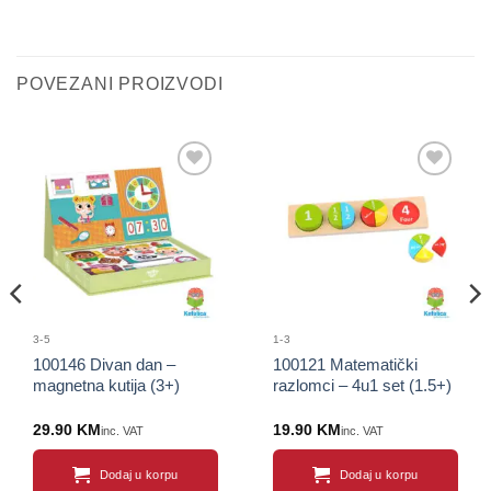
POVEZANI PROIZVODI
Sačuvaj
Sačuvaj
proizvod
proizvod
3-5
1-3
100146 Divan dan –
100121 Matematički
magnetna kutija (3+)
razlomci – 4u1 set (1.5+)
29.90
KM
19.90
KM
inc. VAT
inc. VAT
Dodaj u korpu
Dodaj u korpu