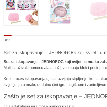
OPIS
Set za iskopavanje – JEDNOROG koji svijetli u 
Set za iskopavanje – JEDNOROG koji svijetli u mraku
zaba
Mali istraživači pomoću alata pažljivo kopaju blok i postepeno
Kroz proces iskopavanja djeca razvijaju strpljenje, koncentra
svijetljenja u mraku dodatno čini igru magičnom i zanimljivo
Zašto je set za iskopavanje – JEDNORO
Ova edukativna igra može pomoći u razvoju: