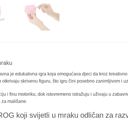
mraku
vna je edukativna igra koja omogućava djeci da kroz kreativno i
 otkrivaju skrivenu figuru, što igru čini posebno zanimljivom i u
ciju i finu motoriku, dok istovremeno istražuju i uživaju u zab
m za mališane.
G koji svijetli u mraku odličan za raz