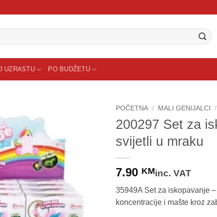
O UZRASTU
PO BUDŽETU
POČETNA
/
MALI GENIJALCI
/
200297 Set za i
svijetli u mraku
7.90
KM
inc. VAT
35949A Set za iskopavanje – 
koncentracije i mašte kroz za