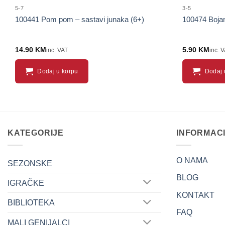
5-7
3-5
100441 Pom pom – sastavi junaka (6+)
100474 Bojan
14.90
KM
5.90
KM
inc. VAT
inc. 
Dodaj u korpu
Dodaj 
KATEGORIJE
INFORMAC
O NAMA
SEZONSKE
BLOG
IGRAČKE
KONTAKT
BIBLIOTEKA
FAQ
MALI GENIJALCI