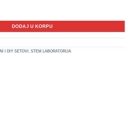
DNOROG koji svijetli u mraku količina
DODAJ U KORPU
I I DIY SETOVI
,
STEM LABORATORIJA