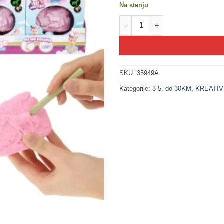
Na stanju
200297 Set za iskopavanje - JE
SKU:
35949A
Kategorije:
3-5
,
do 30KM
,
KREATIVN