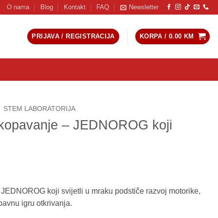
O nama
Blog
Kontakt
FAQ
Newsletter
PRIJAVA / REGISTRACIJA
KORPA /
0.00
KM
STEM LABORATORIJA
skopavanje – JEDNOROG koji
JEDNOROG koji svijetli u mraku podstiče razvoj motorike,
bavnu igru otkrivanja.