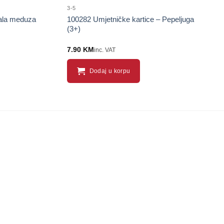
3-5
Mala meduza
100282 Umjetničke kartice – Pepeljuga
(3+)
7.90
KM
inc. VAT
Dodaj u korpu