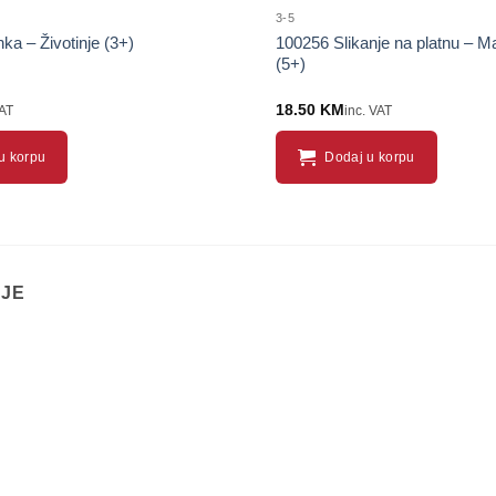
3-5
ka – Životinje (3+)
100256 Slikanje na platnu – 
(5+)
18.50
KM
VAT
inc. VAT
u korpu
Dodaj u korpu
IJE