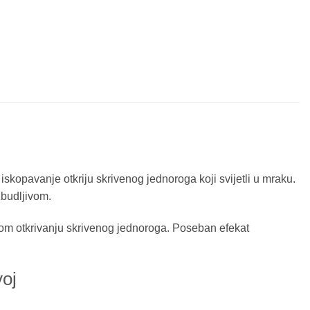
skopavanje otkriju skrivenog jednoroga koji svijetli u mraku.
zbudljivom.
avnom otkrivanju skrivenog jednoroga. Poseban efekat
voj