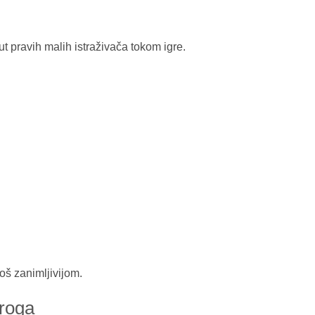
ut pravih malih istraživača tokom igre.
još zanimljivijom.
oroga