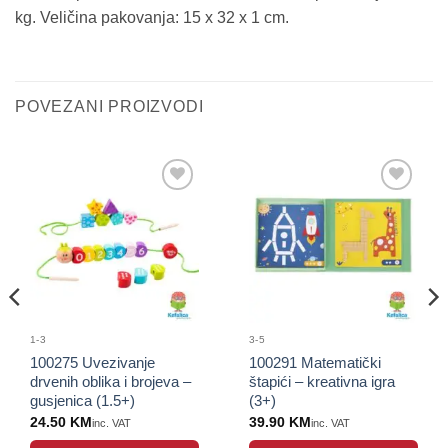
kg. Veličina pakovanja: 15 x 32 x 1 cm.
POVEZANI PROIZVODI
Sačuvaj
Sačuvaj
proizvod
proizvod
1-3
3-5
100275 Uvezivanje
100291 Matematički
drvenih oblika i brojeva –
štapići – kreativna igra
gusjenica (1.5+)
(3+)
24.50
KM
39.90
KM
inc. VAT
inc. VAT