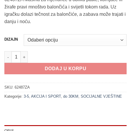
žirafe pravi mnoštvo balončića i svijetli tokom rada. Uz
igračku dolazi tečnost za balončiće, a zabava može trajati i
danju i noću.
DIZAJN
200407 Mašina za mjehuriće - Životinje (28cm visina) količina
DODAJ U KORPU
SKU:
62487ZA
Kategorije:
3-5
,
AKCIJA I SPORT
,
do 30KM
,
SOCIJALNE VJEŠTINE
OPIS