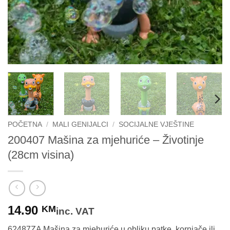
POČETNA
/
MALI GENIJALCI
/
SOCIJALNE VJEŠTINE
200407 Mašina za mjehuriće – Životinje
(28cm visina)
14.90
KM
inc. VAT
62487ZA Mašina za mjehuriće u obliku patke, kornjače ili