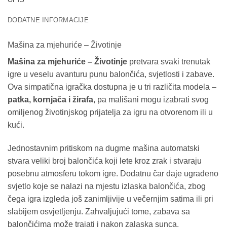
DODATNE INFORMACIJE
Mašina za mjehuriće – Životinje
Mašina za mjehuriće – Životinje
pretvara svaki trenutak
igre u veselu avanturu punu balončića, svjetlosti i zabave.
Ova simpatična igračka dostupna je u tri različita modela –
patka, kornjača i žirafa
, pa mališani mogu izabrati svog
omiljenog životinjskog prijatelja za igru na otvorenom ili u
kući.
Jednostavnim pritiskom na dugme mašina automatski
stvara veliki broj balončića koji lete kroz zrak i stvaraju
posebnu atmosferu tokom igre. Dodatnu čar daje ugrađeno
svjetlo koje se nalazi na mjestu izlaska balončića, zbog
čega igra izgleda još zanimljivije u večernjim satima ili pri
slabijem osvjetljenju. Zahvaljujući tome, zabava sa
balončićima može trajati i nakon zalaska sunca.