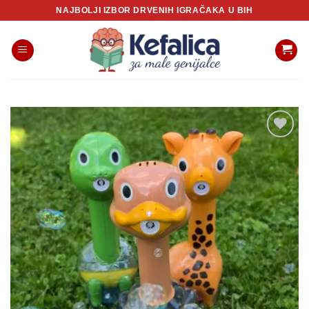
Skip
NAJBOLJI IZBOR DRVENIH IGRAČAKA U BIH
to
content
Sačuvaj
proizvod