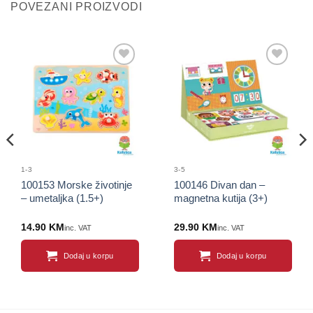
POVEZANI PROIZVODI
Sačuvaj
Sačuvaj
proizvod
proizvod
1-3
3-5
100153 Morske životinje
100146 Divan dan –
– umetaljka (1.5+)
magnetna kutija (3+)
14.90
KM
29.90
KM
inc. VAT
inc. VAT
Dodaj u korpu
Dodaj u korpu