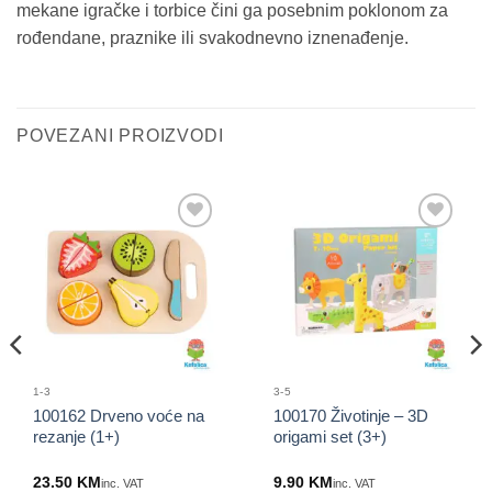
mekane igračke i torbice čini ga posebnim poklonom za
rođendane, praznike ili svakodnevno iznenađenje.
POVEZANI PROIZVODI
Sačuvaj
Sačuvaj
proizvod
proizvod
1-3
3-5
100162 Drveno voće na
100170 Životinje – 3D
rezanje (1+)
origami set (3+)
23.50
KM
9.90
KM
inc. VAT
inc. VAT