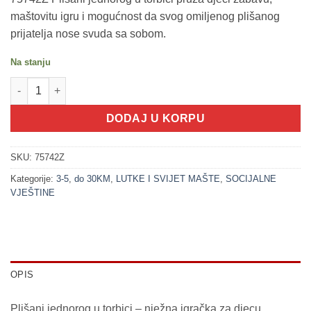
maštovitu igru i mogućnost da svog omiljenog plišanog
prijatelja nose svuda sa sobom.
Na stanju
200406-1 Plišani jednorog u torbici ROZE (DREAM HORSE) koli
DODAJ U KORPU
SKU:
75742Z
Kategorije:
3-5
,
do 30KM
,
LUTKE I SVIJET MAŠTE
,
SOCIJALNE
VJEŠTINE
OPIS
Plišani jednorog u torbici – nježna igračka za djecu