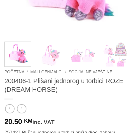
POČETNA
/
MALI GENIJALCI
/
SOCIJALNE VJEŠTINE
200406-1 Plišani jednorog u torbici ROZE
(DREAM HORSE)
20.50
KM
inc. VAT
75742Z Plišani jednorog u torbici pruža djeci zabavu,