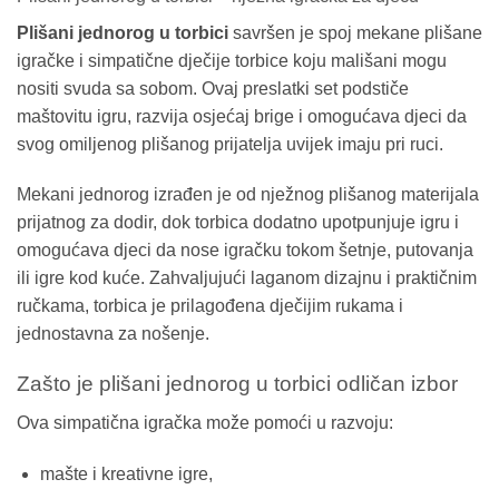
Plišani jednorog u torbici
savršen je spoj mekane plišane
igračke i simpatične dječije torbice koju mališani mogu
nositi svuda sa sobom. Ovaj preslatki set podstiče
maštovitu igru, razvija osjećaj brige i omogućava djeci da
svog omiljenog plišanog prijatelja uvijek imaju pri ruci.
Mekani jednorog izrađen je od nježnog plišanog materijala
prijatnog za dodir, dok torbica dodatno upotpunjuje igru i
omogućava djeci da nose igračku tokom šetnje, putovanja
ili igre kod kuće. Zahvaljujući laganom dizajnu i praktičnim
ručkama, torbica je prilagođena dječijim rukama i
jednostavna za nošenje.
Zašto je plišani jednorog u torbici odličan izbor
Ova simpatična igračka može pomoći u razvoju:
mašte i kreativne igre,