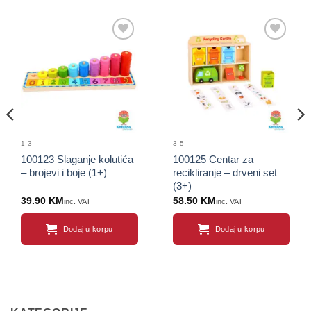
Sačuvaj
Sačuvaj
proizvod
proizvod
1-3
3-5
100123 Slaganje kolutića
100125 Centar za
– brojevi i boje (1+)
recikliranje – drveni set
(3+)
39.90
KM
58.50
KM
inc. VAT
inc. VAT
Dodaj u korpu
Dodaj u korpu