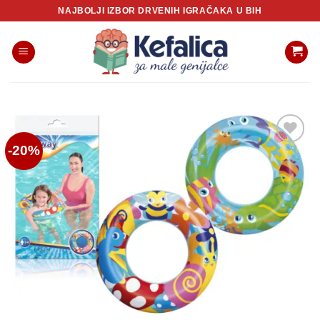
Skip
NAJBOLJI IZBOR DRVENIH IGRAČAKA U BIH
to
content
-20%
Sačuvaj
proizvod