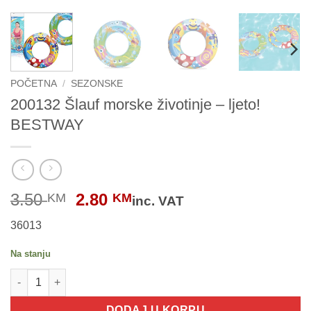
POČETNA
/
SEZONSKE
200132 Šlauf morske životinje – ljeto!
BESTWAY
Original
Current
3.50
2.80
KM
KM
inc. VAT
price
price
36013
was:
is:
3.50 KM.
2.80 KM.
Na stanju
200132 Šlauf morske životinje - ljeto! BESTWAY količina
DODAJ U KORPU