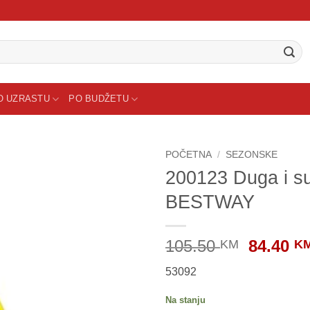
O UZRASTU
PO BUDŽETU
POČETNA
/
SEZONSKE
200123 Duga i s
BESTWAY
Origina
105.50
84.40
KM
K
price
53092
was:
105.50 
Na stanju