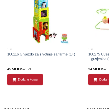
1-3
1-3
100116 Gnijezdo za životinje sa farme (1+)
100275 Uvezi
– gusjenica (
45.50
KM
24.50
KM
inc. VAT
inc.
Dodaj u korpu
Dodaj 