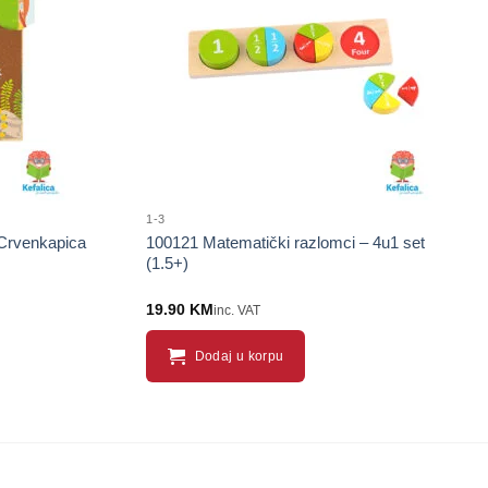
1-3
 Crvenkapica
100121 Matematički razlomci – 4u1 set
(1.5+)
19.90
KM
inc. VAT
Dodaj u korpu