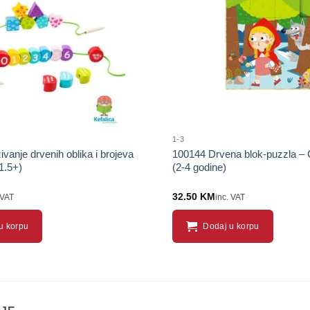
1-3
vanje drvenih oblika i brojeva
100144 Drvena blok-puzzla –
1.5+)
(2-4 godine)
32.50
KM
 VAT
inc. VAT
u korpu
Dodaj u korpu