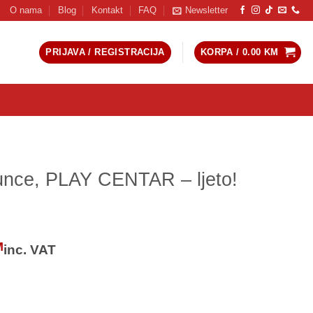
O nama
Blog
Kontakt
FAQ
Newsletter
PRIJAVA / REGISTRACIJA
KORPA /
0.00
KM
unce, PLAY CENTAR – ljeto!
l
Current
M
inc. VAT
price
is:
KM.
84.40 KM.