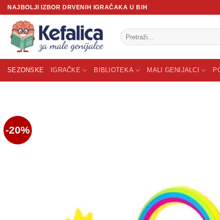
Skip
NAJBOLJI IZBOR DRVENIH IGRAČAKA U BIH
to
content
Pretraži:
SEZONSKE
IGRAČKE
BIBLIOTEKA
MALI GENIJALCI
P
-20%