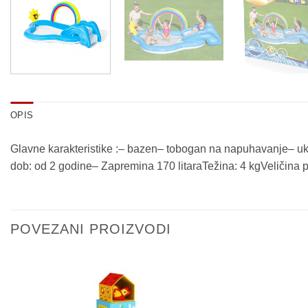
OPIS
Glavne karakteristike :– bazen– tobogan na napuhavanje– u
dob: od 2 godine– Zapremina 170 litaraTežina: 4 kgVeličina
POVEZANI PROIZVODI