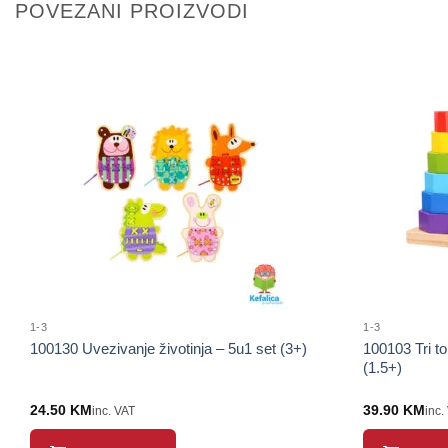
POVEZANI PROIZVODI
1-3
1-3
100130 Uvezivanje životinja – 5u1 set (3+)
100103 Tri to
(1.5+)
24.50
KM
39.90
KM
inc. VAT
inc.