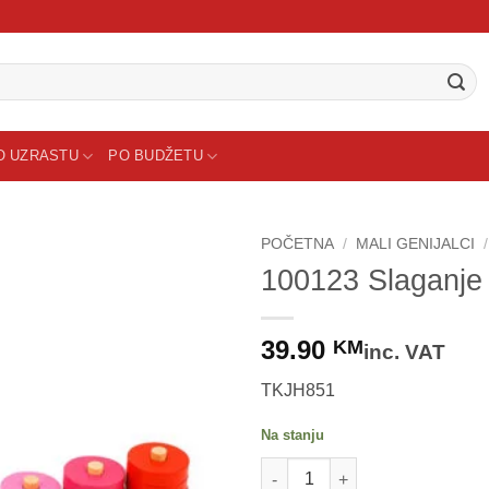
O UZRASTU
PO BUDŽETU
POČETNA
/
MALI GENIJALCI
/
100123 Slaganje k
39.90
KM
inc. VAT
TKJH851
Na stanju
100123 Slaganje kolutića - broje