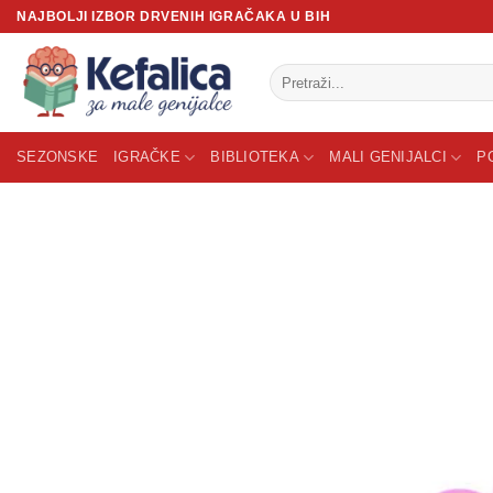
Skip
NAJBOLJI IZBOR DRVENIH IGRAČAKA U BIH
to
content
Pretraži:
SEZONSKE
IGRAČKE
BIBLIOTEKA
MALI GENIJALCI
P