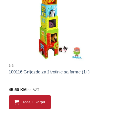
1-3
100116 Gnijezdo za životinje sa farme (1+)
45.50
KM
inc. VAT
Dodaj u korpu