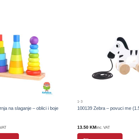
1-3
rnja na slaganje – oblici i boje
100139 Zebra – povuci me (1.
13.50
KM
 VAT
inc. VAT