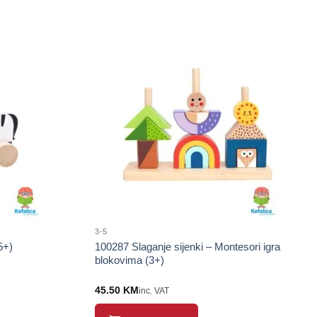
3-5
5+)
100287 Slaganje sijenki – Montesori igra
blokovima (3+)
45.50
KM
inc. VAT