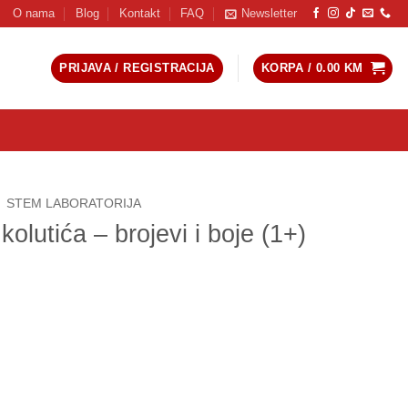
O nama
Blog
Kontakt
FAQ
Newsletter
PRIJAVA / REGISTRACIJA
KORPA /
0.00
KM
STEM LABORATORIJA
olutića – brojevi i boje (1+)
vi i boje (1+) količina