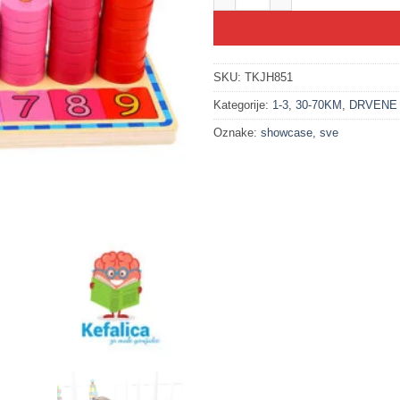
SKU:
TKJH851
Kategorije:
1-3
,
30-70KM
,
DRVENE
Oznake:
showcase
,
sve