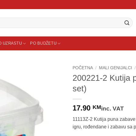
O UZRASTU
PO BUDŽETU
POČETNA
/
MALI GENIJALCI
/
200221-2 Kutija 
Sačuvaj
set)
proizvod
17.90
KM
inc. VAT
11113Z-2 Kutija puna zabave 
igru, rođendane i zabavu sa pr