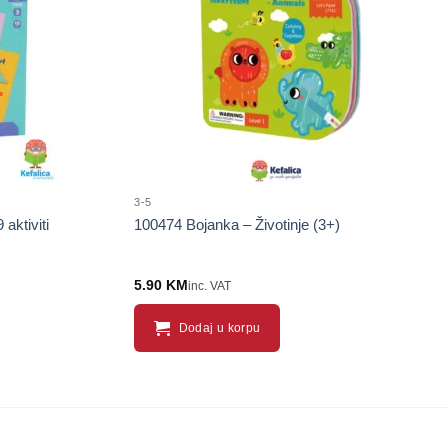
proizvod
proizvod
3-5
aktiviti
100474 Bojanka – Životinje (3+)
5.90
KM
inc. VAT
Dodaj u korpu