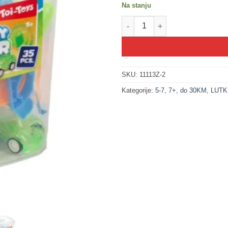
Na stanju
200221-2 Kutija puna zabave! - 
SKU:
11113Z-2
Kategorije:
5-7
,
7+
,
do 30KM
,
LUTK