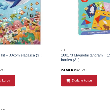
proizvod
3-5
 kit – 30kom slagalica (3+)
100173 Magnetni tangram + 19 
kartica (3+)
24.50
KM
 VAT
inc. VAT
u korpu
Dodaj u korpu