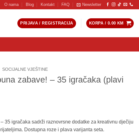
O nama
Blog
Kontakt
FAQ
Newsletter
PRIJAVA / REGISTRACIJA
KORPA /
0.00
KM
SOCIJALNE VJEŠTINE
puna zabave! – 35 igračaka (plavi
– 35 igračaka sadrži raznovrsne dodatke za kreativnu dječiju
ijateljima. Dostupna roze i plava varijanta seta.