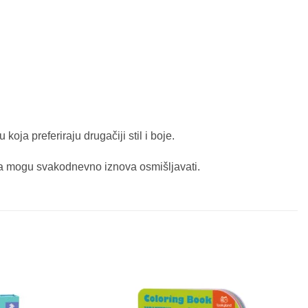
 koja preferiraju drugačiji stil i boje.
eca mogu svakodnevno iznova osmišljavati.
Sačuvaj
Sačuvaj