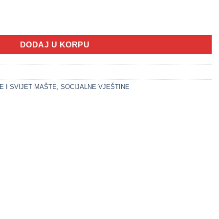
35 igračaka (plavi set) količina
DODAJ U KORPU
E I SVIJET MAŠTE
,
SOCIJALNE VJEŠTINE