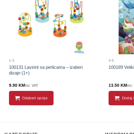
proizvod
1-3
3-5
100131 Lavirint sa perlicama – izaberi
100189 Veliki
dizajn (1+)
9.90
KM
13.50
KM
inc. VAT
inc.
Odaberi opcije
Dodaj 
This
product
has
multiple