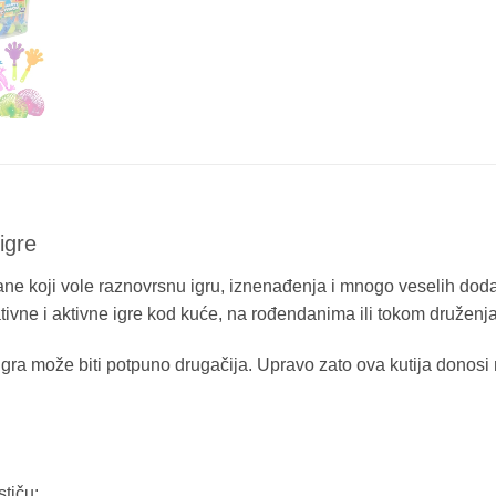
igre
ane koji vole raznovrsnu igru, iznenađenja i mnogo veselih dod
eativne i aktivne igre kod kuće, na rođendanima ili tokom druženja
 igra može biti potpuno drugačija. Upravo zato ova kutija donos
stiču: