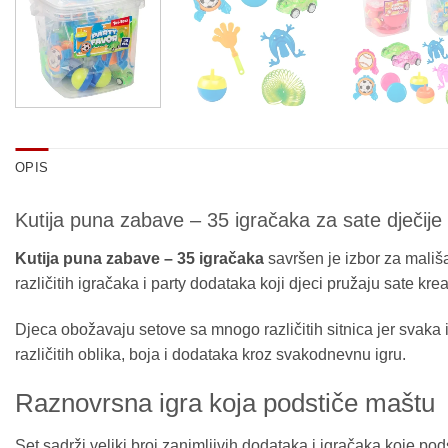
OPIS
Kutija puna zabave – 35 igračaka za sate dječije 
Kutija puna zabave – 35 igračaka
savršen je izbor za mališ
različitih igračaka i party dodataka koji djeci pružaju sate kr
Djeca obožavaju setove sa mnogo različitih sitnica jer svaka
različitih oblika, boja i dodataka kroz svakodnevnu igru.
Raznovrsna igra koja podstiče maštu
Set sadrži veliki broj zanimljivih dodataka i igračaka koje pod