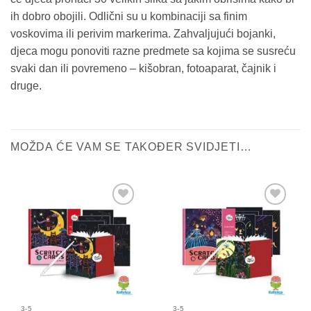
ih dobro obojili. Odlični su u kombinaciji sa finim
voskovima ili perivim markerima. Zahvaljujući bojanki,
djeca mogu ponoviti razne predmete sa kojima se susreću
svaki dan ili povremeno – kišobran, fotoaparat, čajnik i
druge.
MOŽDA ĆE VAM SE TAKOĐER SVIDJETI…
Sačuvaj
Sačuvaj
proizvod
proizvod
3-5
3-5