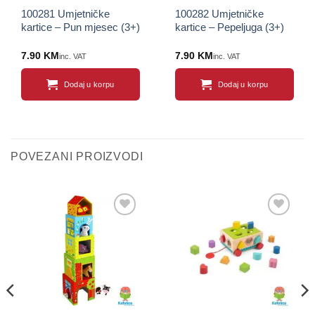
100281 Umjetničke
100282 Umjetničke
kartice – Pun mjesec (3+)
kartice – Pepeljuga (3+)
7.90
KM
7.90
KM
inc. VAT
inc. VAT
Dodaj u korpu
Dodaj u korpu
POVEZANI PROIZVODI
Sačuvaj
Sačuvaj
proizvod
proizvod