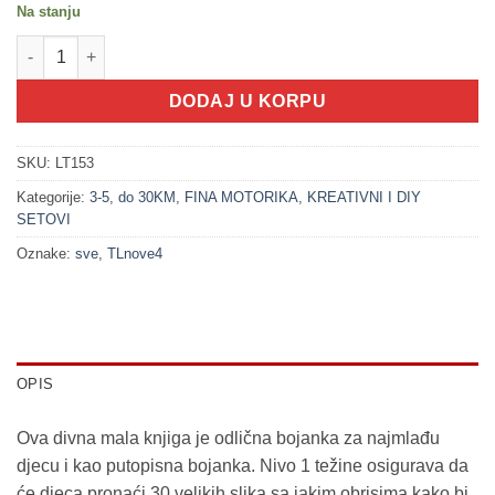
Na stanju
100475 Bojanka - Moj život (3+) količina
DODAJ U KORPU
SKU:
LT153
Kategorije:
3-5
,
do 30KM
,
FINA MOTORIKA
,
KREATIVNI I DIY
SETOVI
Oznake:
sve
,
TLnove4
OPIS
Ova divna mala knjiga je odlična bojanka za najmlađu
djecu i kao putopisna bojanka. Nivo 1 težine osigurava da
će djeca pronaći 30 velikih slika sa jakim obrisima kako bi