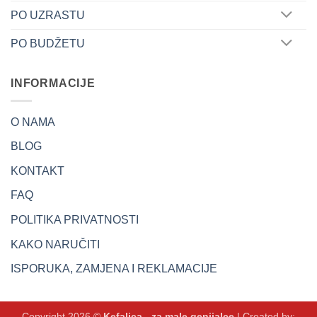
PO UZRASTU
PO BUDŽETU
INFORMACIJE
O NAMA
BLOG
KONTAKT
FAQ
POLITIKA PRIVATNOSTI
KAKO NARUČITI
ISPORUKA, ZAMJENA I REKLAMACIJE
Copyright 2026 ©
Kefalica - za male genijalce
| Created by: