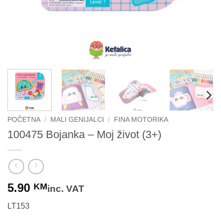
POČETNA
/
MALI GENIJALCI
/
FINA MOTORIKA
100475 Bojanka – Moj život (3+)
5.90
KM
inc. VAT
LT153