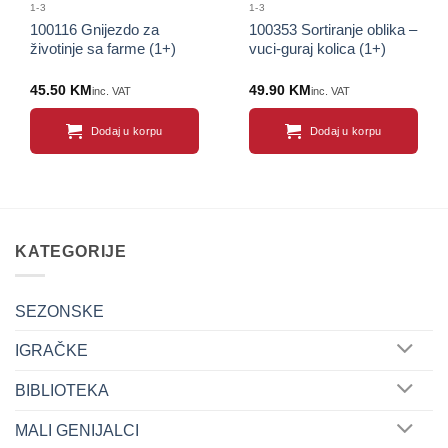
1-3
1-3
100116 Gnijezdo za
100353 Sortiranje oblika –
životinje sa farme (1+)
vuci-guraj kolica (1+)
45.50
KM
49.90
KM
inc. VAT
inc. VAT
Dodaj u korpu
Dodaj u korpu
KATEGORIJE
SEZONSKE
IGRAČKE
BIBLIOTEKA
MALI GENIJALCI