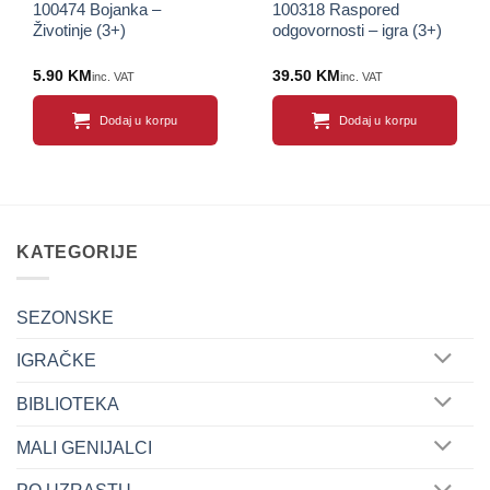
100474 Bojanka –
100318 Raspored
Životinje (3+)
odgovornosti – igra (3+)
5.90
KM
39.50
KM
inc. VAT
inc. VAT
Dodaj u korpu
Dodaj u korpu
KATEGORIJE
SEZONSKE
IGRAČKE
BIBLIOTEKA
MALI GENIJALCI