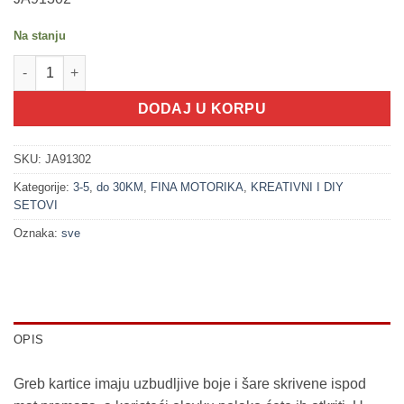
Na stanju
100281 Umjetničke kartice - Pun mjesec (3+) količina
DODAJ U KORPU
SKU:
JA91302
Kategorije:
3-5
,
do 30KM
,
FINA MOTORIKA
,
KREATIVNI I DIY
SETOVI
Oznaka:
sve
OPIS
Greb kartice imaju uzbudljive boje i šare skrivene ispod