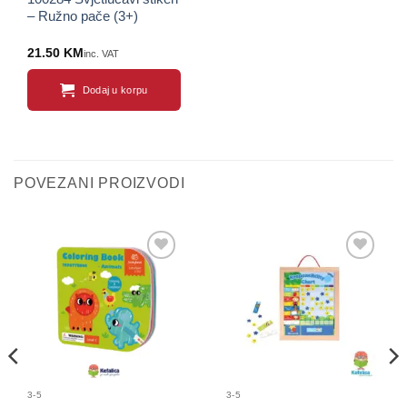
– Ružno pače (3+)
21.50
KM
inc. VAT
Dodaj u korpu
POVEZANI PROIZVODI
Sačuvaj
Sačuvaj
proizvod
proizvod
3-5
3-5