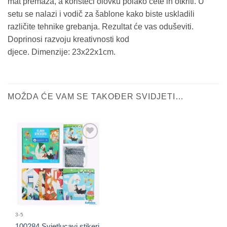
mat premaza, a koristeći olovku polako ćete ih otkriti. U
setu se nalazi i vodič za šablone kako biste uskladili
različite tehnike grebanja. Rezultat će vas oduševiti.
Doprinosi razvoju kreativnosti kod
djece. Dimenzije: 23x22x1cm.
MOŽDA ĆE VAM SE TAKOĐER SVIDJETI…
Sačuvaj
proizvod
3-5
100284 Svjetlucavi stikeri