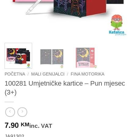
POČETNA
/
MALI GENIJALCI
/
FINA MOTORIKA
100281 Umjetničke kartice – Pun mjesec
(3+)
7.90
KM
inc. VAT
JA91302