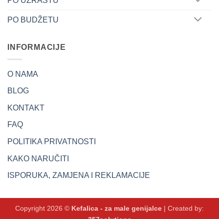
PO UZRASTU
PO BUDŽETU
INFORMACIJE
O NAMA
BLOG
KONTAKT
FAQ
POLITIKA PRIVATNOSTI
KAKO NARUČITI
ISPORUKA, ZAMJENA I REKLAMACIJE
Copyright 2026 ©
Kefalica - za male genijalce
| Created by: