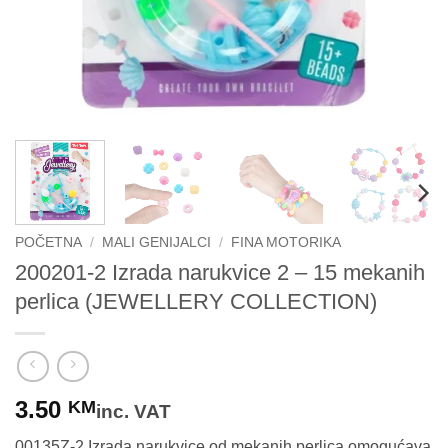
POČETNA
/
MALI GENIJALCI
/
FINA MOTORIKA
200201-2 Izrada narukvice 2 – 15 mekanih
perlica (JEWELLERY COLLECTION)
3.50
KM
inc. VAT
00135Z-2 Izrada narukvice od mekanih perlica omogućava