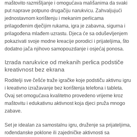
maštovito razmišljanje i omogućava mališanima da svaki
put naprave potpuno drugačiju narukvicu. Zahvaljujući
jednostavnom korištenju i mekanim perlicama
prilagođenim dječijim rukama, igra je zabavna, sigurna i
prilagođena mlađem uzrastu. Djeca će sa oduševljenjem
pokazivati svoje modne kreacije porodici i prijateljima, što
dodatno jača njihovo samopouzdanje i osjećaj ponosa.
Izrada narukvice od mekanih perlica podstiče
kreativnost bez ekrana
Roditelji sve češće traže igračke koje podstiču aktivnu igru
i kreativno izražavanje bez korištenja telefona i tableta.
Ovaj set omogućava kvalitetno provedeno vrijeme kroz
maštovitu i edukativnu aktivnost koja djeci pruža mnogo
zabave.
Set je idealan za samostalnu igru, druženje sa prijateljima,
rođendanske poklone ili zajedničke aktivnosti sa