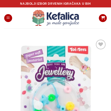
Skip
NAJBOLJI IZBOR DRVENIH IGRAČAKA U BIH
to
content
Sačuvaj
proizvod