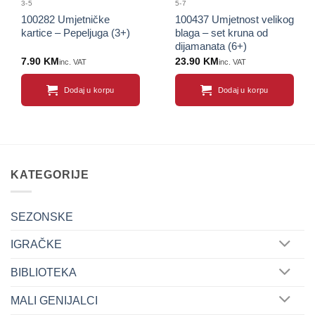
3-5
5-7
100282 Umjetničke
100437 Umjetnost velikog
kartice – Pepeljuga (3+)
blaga – set kruna od
dijamanata (6+)
7.90
KM
23.90
KM
inc. VAT
inc. VAT
Dodaj u korpu
Dodaj u korpu
KATEGORIJE
SEZONSKE
IGRAČKE
BIBLIOTEKA
MALI GENIJALCI