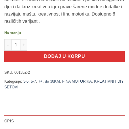
djeci da kroz kreativnu igru prave šarene modne dodatke i
razvijaju maštu, kreativnost i finu motoriku. Dostupno 6
različitih varijanti.
Na stanju
200201-2 Izrada narukvice 2 - 15 mekanih perlica (JEWELLERY
DODAJ U KORPU
SKU:
00135Z-2
Kategorije:
3-5
,
5-7
,
7+
,
do 30KM
,
FINA MOTORIKA
,
KREATIVNI I DIY
SETOVI
OPIS