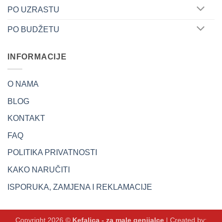
PO UZRASTU
PO BUDŽETU
INFORMACIJE
O NAMA
BLOG
KONTAKT
FAQ
POLITIKA PRIVATNOSTI
KAKO NARUČITI
ISPORUKA, ZAMJENA I REKLAMACIJE
Copyright 2026 ©
Kefalica - za male genijalce
| Created by: