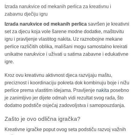
Izrada narukvice od mekanih perlica za kreativnu i
zabavnu dječiju igru
Izrada narukvice od mekanih perlica
savršen je kreativni
set za djecu koja vole šarene modne dodatke, maštovitu
igru i pravljenje vlastitog nakita. Uz raznobojne mekane
perlice različitih oblika, mališani mogu samostalno kreirati
unikatne narukvice i uživati u satima zabavne i edukativne
igre.
Kroz ovu kreativnu aktivnost djeca razvijaju maštu,
preciznost i koordinaciju pokreta dok kombinuju boje i nižu
perlice prema vlastitim idejama. Pravljenje
nakita
posebno
je zanimljivo jer dijete odmah vidi rezultat svog rada, što
dodatno podstiče osjećaj zadovoljstva i samopouzdanja.
Zašto je ovo odlična igračka?
Kreativne igračke poput ovog seta podstiču razvoj važnih