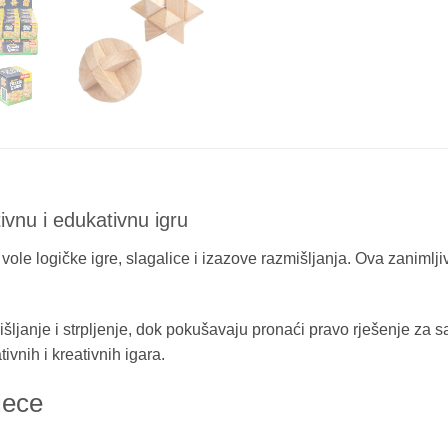
ivnu i edukativnu igru
 vole logičke igre, slagalice i izazove razmišljanja. Ova zanimlji
šljanje i strpljenje, dok pokušavaju pronaći pravo rješenje za sas
ivnih i kreativnih igara.
jece