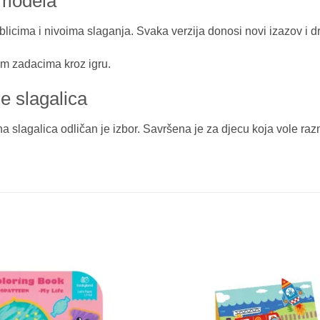
 modela
blicima i nivoima slaganja. Svaka verzija donosi novi izazov i d
kim zadacima kroz igru.
je slagalica
a slagalica odličan je izbor. Savršena je za djecu koja vole razm
Sačuvaj
proizvod