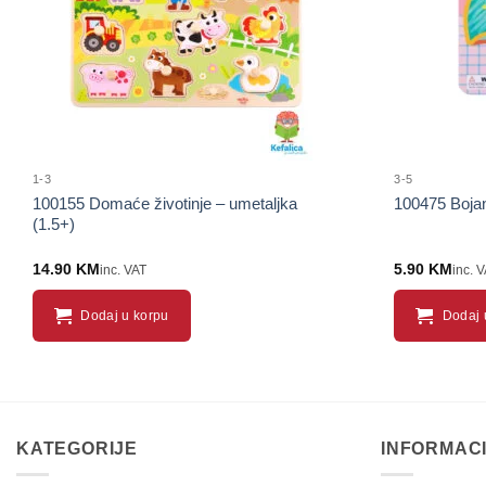
1-3
3-5
100155 Domaće životinje – umetaljka
100475 Bojan
(1.5+)
14.90
KM
5.90
KM
inc. VAT
inc. 
Dodaj u korpu
Dodaj 
KATEGORIJE
INFORMAC