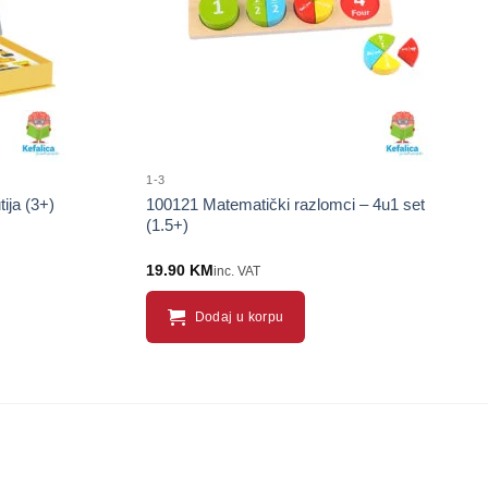
1-3
ija (3+)
100121 Matematički razlomci – 4u1 set
(1.5+)
19.90
KM
inc. VAT
Dodaj u korpu