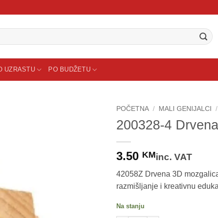
O UZRASTU
PO BUDŽETU
POČETNA
/
MALI GENIJALCI
/
200328-4 Drvena
Sačuvaj
proizvod
3.50
KM
inc. VAT
42058Z Drvena 3D mozgalica j
razmišljanje i kreativnu eduka
Na stanju