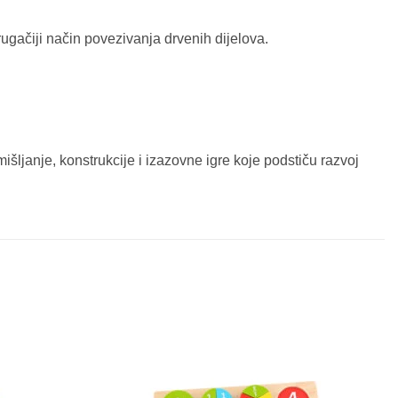
rugačiji način povezivanja drvenih dijelova.
išljanje, konstrukcije i izazovne igre koje podstiču razvoj
Sačuvaj
Sačuvaj
proizvod
proizvod