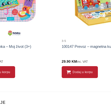
3-5
ka – Moj život (3+)
100147 Prevoz – magnetna kut
29.90
KM
VAT
inc. VAT
u korpu
Dodaj u korpu
IJE