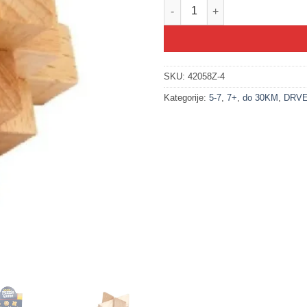
200328-4 Drvena 3D mozgalica -
SKU:
42058Z-4
Kategorije:
5-7
,
7+
,
do 30KM
,
DRVE