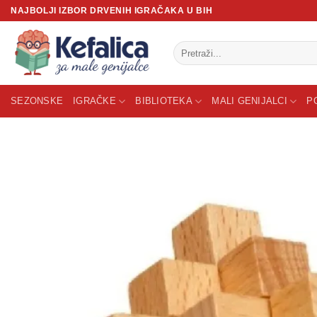
Skip
NAJBOLJI IZBOR DRVENIH IGRAČAKA U BIH
to
content
Pretraži:
SEZONSKE
IGRAČKE
BIBLIOTEKA
MALI GENIJALCI
P