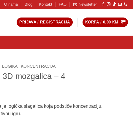
O nama
Blog
Kontakt
FAQ
Newsletter
PRIJAVA / REGISTRACIJA
KORPA /
0.00
KM
LOGIKA I KONCENTRACIJA
 3D mozgalica – 4
e logička slagalica koja podstiče koncentraciju,
tivnu igru.