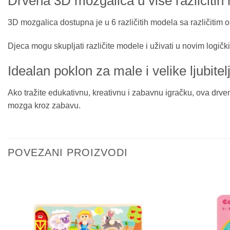
Drvena 3D mozgalica u više različitih
3D mozgalica dostupna je u 6 različitih modela sa različitim o
Djeca mogu skupljati različite modele i uživati u novim logič
Idealan poklon za male i velike ljubitel
Ako tražite edukativnu, kreativnu i zabavnu igračku, ova drven
mozga kroz zabavu.
POVEZANI PROIZVODI
Sačuvaj
proizvod