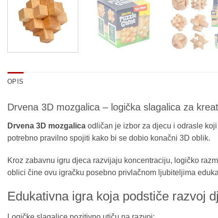
OPIS
Drvena 3D mozgalica – logička slagalica za kreat
Drvena 3D mozgalica
odličan je izbor za djecu i odrasle koji
potrebno pravilno spojiti kako bi se dobio konačni 3D oblik.
Kroz zabavnu igru djeca razvijaju koncentraciju, logičko razmi
oblici čine ovu igračku posebno privlačnom ljubiteljima edukat
Edukativna igra koja podstiče razvoj d
Logičke slagalice pozitivno utiču na razvoj: