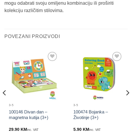
mogu odabrati svoju omiljenu kombinaciju ili proširiti
kolekciju različitim stilovima.
POVEZANI PROIZVODI
Sačuvaj
Sačuvaj
proizvod
proizvod
3-5
3-5
100146 Divan dan –
100474 Bojanka –
magnetna kutija (3+)
Životinje (3+)
29.90
KM
5.90
KM
inc. VAT
inc. VAT