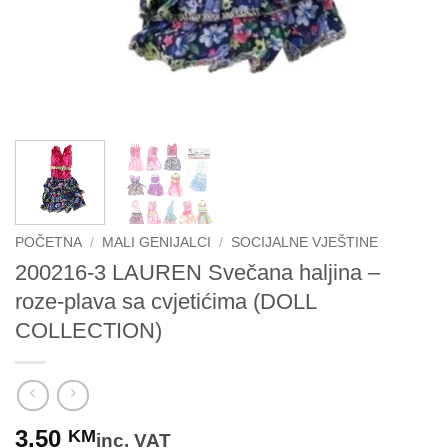
POČETNA
/
MALI GENIJALCI
/
SOCIJALNE VJEŠTINE
200216-3 LAUREN Svečana haljina –
roze-plava sa cvjetićima (DOLL
COLLECTION)
3.50
KM
inc. VAT