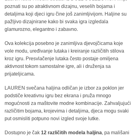
poznati su po atraktivnom dizajnu, veselih bojama i
detaljima koji djeci igru čine još zanimljivijom. Haljine su
pažljivo dizajnirane kako bi svaka igra izgledala
glamurozno, elegantno i zabavno.
Ova kolekcija posebno je zanimljiva djevojčicama koje
vole modu, uređivanje lutaka i kreiranje različitih stilova
kroz igru. Presvlačenje lutaka često postaje omiljena
aktivnost tokom samostalne igre, ali i druženja sa
prijateljicama.
LAUREN svečana haljina odličan je izbor za poklon jer
podstiče kreativnu igru bez ekrana i pruža mnogo
mogućnosti za maštovite modne kombinacije. Zahvaljujući
različitim bojama, krojevima i detaljima, djeca mogu svaki
put osmisliti potpuno novi izgled svoje lutke.
Dostupno je čak
12 različitih modela haljina
, pa mališani