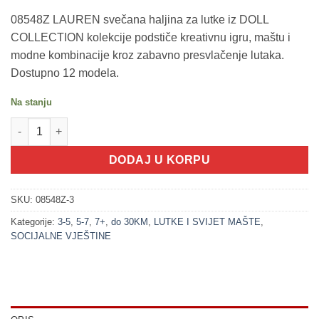
08548Z LAUREN svečana haljina za lutke iz DOLL
COLLECTION kolekcije podstiče kreativnu igru, maštu i
modne kombinacije kroz zabavno presvlačenje lutaka.
Dostupno 12 modela.
Na stanju
200216-3 LAUREN Svečana haljina - roze-plava sa cvjetićima 
DODAJ U KORPU
SKU:
08548Z-3
Kategorije:
3-5
,
5-7
,
7+
,
do 30KM
,
LUTKE I SVIJET MAŠTE
,
SOCIJALNE VJEŠTINE