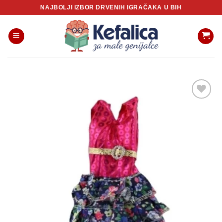
Skip
NAJBOLJI IZBOR DRVENIH IGRAČAKA U BIH
to
content
Sačuvaj
proizvod