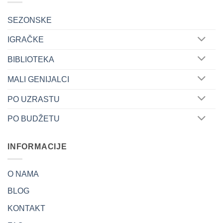
horizonte
SEZONSKE
IGRAČKE
BIBLIOTEKA
MALI GENIJALCI
PO UZRASTU
PO BUDŽETU
INFORMACIJE
O NAMA
BLOG
KONTAKT