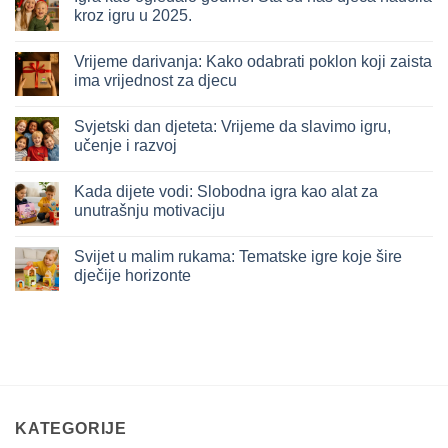
kroz igru u 2025.
Nema
komentara
Vrijeme darivanja: Kako odabrati poklon koji zaista
na
Igra
ima vrijednost za djecu
kao
ogledalo
Nema
godine:
komentara
Svjetski dan djeteta: Vrijeme da slavimo igru,
Šta
na
su
Vrijeme
učenje i razvoj
nas
darivanja:
djeca
Kako
Nema
naučila
odabrati
komentara
Kada dijete vodi: Slobodna igra kao alat za
kroz
poklon
na
igru
koji
Svjetski
unutrašnju motivaciju
u
zaista
dan
2025.
ima
djeteta:
Nema
vrijednost
Vrijeme
komentara
Svijet u malim rukama: Tematske igre koje šire
za
da
na
djecu
slavimo
Kada
dječije horizonte
igru,
dijete
učenje
vodi:
Nema
i
Slobodna
komentara
razvoj
igra
na
kao
Svijet
alat
u
za
malim
unutrašnju
rukama:
motivaciju
Tematske
igre
koje
šire
KATEGORIJE
dječije