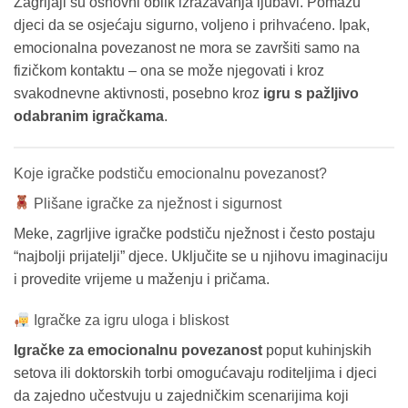
Zagrljaji su osnovni oblik izražavanja ljubavi. Pomažu
djeci da se osjećaju sigurno, voljeno i prihvaćeno. Ipak,
emocionalna povezanost ne mora se završiti samo na
fizičkom kontaktu – ona se može njegovati i kroz
svakodnevne aktivnosti, posebno kroz
igru s pažljivo
odabranim igračkama
.
Koje igračke podstiču emocionalnu povezanost?
Plišane igračke za nježnost i sigurnost
Meke, zagrljive igračke podstiču nježnost i često postaju
“najbolji prijatelji” djece. Uključite se u njihovu imaginaciju
i provedite vrijeme u maženju i pričama.
Igračke za igru uloga i bliskost
Igračke za emocionalnu povezanost
poput kuhinjskih
setova ili doktorskih torbi omogućavaju roditeljima i djeci
da zajedno učestvuju u zajedničkim scenarijima koji