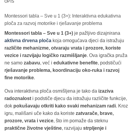
OPIS
Montessori tabla – Sve u 1 (3+): Interaktivna edukativna
ploča za razvoj motorike i rješavanje problema
Montessori tabla – Sve u 1 (3+)
je pažljivo dizajnirana
aktivna drvena ploča
koja omogućava djeci da istražuju
različite mehanizme, otvaraju vrata i prozore, koriste
vezice i razvijaju logičko razmišljanje
. Ova igračka pruža
ne samo
zabavu
, već i
edukativne benefite
, podstičući
rješavanje problema, koordinaciju oko-ruka i razvoj
fine motorike
.
Ova interaktivna ploča osmišljena je tako da
izaziva
radoznalost
i podstiče djecu da istražuju različite funkcije,
dok
pokušavaju otkriti kako svaki mehanizam radi
. Kroz
igru, mališani uče kako da koriste
zatvarače, brave,
prozore, vrata i vezice
, što im pomaže da steknu
praktične životne vještine
, razvijaju
strpljenje i