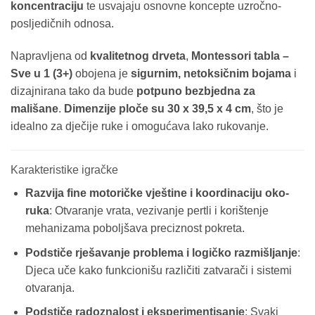
koncentraciju
te usvajaju osnovne koncepte uzročno-
posljedičnih odnosa.
Napravljena od
kvalitetnog drveta
,
Montessori tabla –
Sve u 1 (3+)
obojena je
sigurnim, netoksičnim bojama
i
dizajnirana tako da bude
potpuno bezbjedna za
mališane
.
Dimenzije ploče su 30 x 39,5 x 4 cm
, što je
idealno za dječije ruke i omogućava lako rukovanje.
Karakteristike igračke
Razvija fine motoričke vještine i koordinaciju oko-
ruka
: Otvaranje vrata, vezivanje pertli i korištenje
mehanizama poboljšava preciznost pokreta.
Podstiče rješavanje problema i logičko razmišljanje
:
Djeca uče kako funkcionišu različiti zatvarači i sistemi
otvaranja.
Podstiče radoznalost i eksperimentisanje
: Svaki