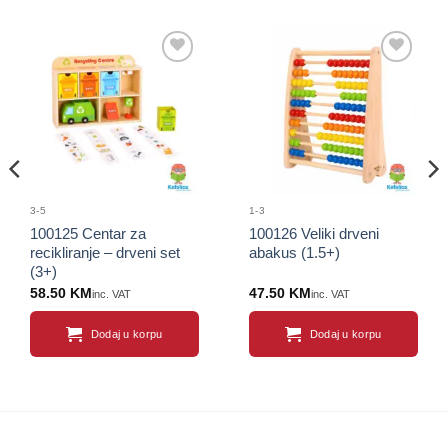
Sačuvaj
Sačuvaj
proizvod
proizvod
3-5
1-3
100125 Centar za
100126 Veliki drveni
recikliranje – drveni set
abakus (1.5+)
(3+)
58.50
KM
47.50
KM
inc. VAT
inc. VAT
Dodaj u korpu
Dodaj u korpu