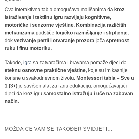
Ova interaktivna tabla omogućava mališanima da
kroz
istraživanje i taktilnu igru razvijaju kognitivne,
motoričke i senzorne vještine
.
Kombinacija različitih
mehanizama
podstiče
logičko razmišljanje i strpljenje
,
dok
vezivanje pertli i otvaranje prozora
jača
spretnost
ruku i finu motoriku
.
Takođe,
igra
sa zatvaračima i bravama pomaže djeci da
steknu osnovne praktične vještine
, koje su im kasnije
korisne u svakodnevnom životu.
Montessori tabla – Sve u
1 (3+)
je savršen alat za ranu edukaciju, omogućavajući
djeci da kroz igru
samostalno istražuju i uče na zabavan
način
.
MOŽDA ĆE VAM SE TAKOĐER SVIDJETI…