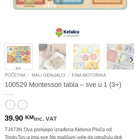
POČETNA
/
MALI GENIJALCI
/
FINA MOTORIKA
100529 Montessori tabla – sve u 1 (3+)
39.90
KM
inc. VAT
TJ473N Ova prelijepo izrađena Aktivna Ploča od
TookyToy-a ima sve što mališani vole da istražuju dok