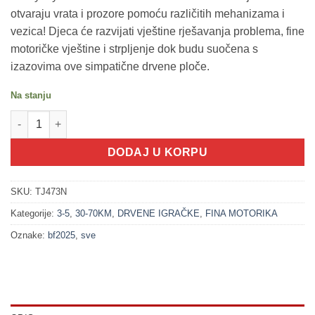
otvaraju vrata i prozore pomoću različitih mehanizama i
vezica! Djeca će razvijati vještine rješavanja problema, fine
motoričke vještine i strpljenje dok budu suočena s
izazovima ove simpatične drvene ploče.
Na stanju
100529 Montessori tabla - sve u 1 (3+) količina
DODAJ U KORPU
SKU:
TJ473N
Kategorije:
3-5
,
30-70KM
,
DRVENE IGRAČKE
,
FINA MOTORIKA
Oznake:
bf2025
,
sve