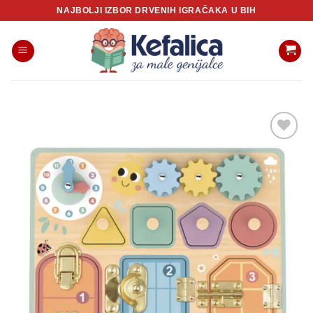
Skip
NAJBOLJI IZBOR DRVENIH IGRAČAKA U BIH
to
content
Sačuvaj
proizvod