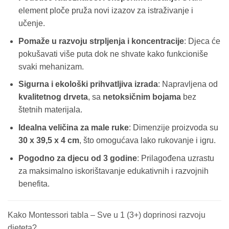
element ploče pruža novi izazov za istraživanje i
učenje.
Pomaže u razvoju strpljenja i koncentracije
: Djeca će
pokušavati više puta dok ne shvate kako funkcioniše
svaki mehanizam.
Sigurna i ekološki prihvatljiva izrada
: Napravljena od
kvalitetnog drveta
, sa
netoksičnim bojama
bez
štetnih materijala.
Idealna veličina za male ruke
: Dimenzije proizvoda su
30 x 39,5 x 4 cm
, što omogućava lako rukovanje i igru.
Pogodno za djecu od 3 godine
: Prilagođena uzrastu
za maksimalno iskorištavanje edukativnih i razvojnih
benefita.
Kako Montessori tabla – Sve u 1 (3+) doprinosi razvoju
djeteta?