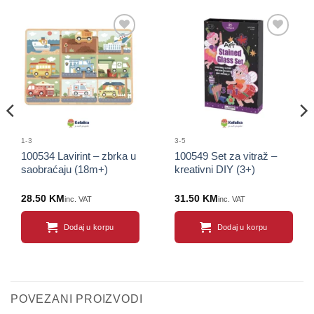
Sačuvaj
Sačuvaj
proizvod
proizvod
1-3
3-5
100534 Lavirint – zbrka u
100549 Set za vitraž –
saobraćaju (18m+)
kreativni DIY (3+)
28.50
KM
31.50
KM
inc. VAT
inc. VAT
Dodaj u korpu
Dodaj u korpu
POVEZANI PROIZVODI