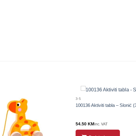
3-5
100136 Aktiviti tabla – Slonić (
54.50
KM
inc. VAT