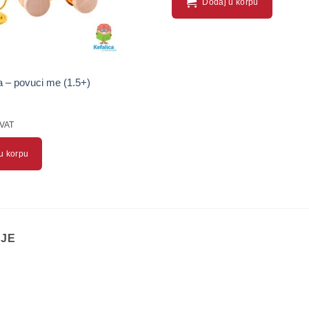
Dodaj u korpu
a – povuci me (1.5+)
 VAT
u korpu
IJE