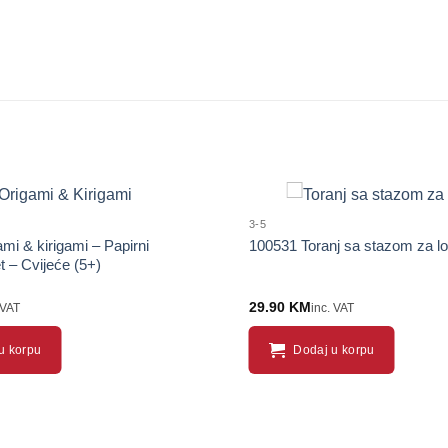
3-5
mi & kirigami – Papirni
100531 Toranj sa stazom za lo
t – Cvijeće (5+)
29.90
KM
 VAT
inc. VAT
u korpu
Dodaj u korpu