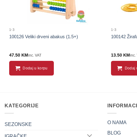
1-3
1-3
100126 Veliki drveni abakus (1.5+)
100142 Žiraf
47.50
KM
13.50
KM
inc. VAT
inc.
Dodaj u korpu
Dodaj 
KATEGORIJE
INFORMAC
O NAMA
SEZONSKE
BLOG
IGRAČKE