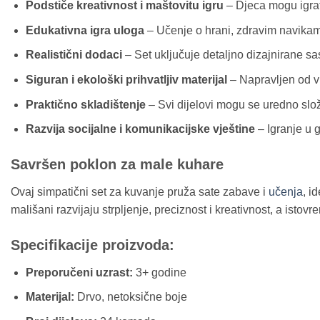
Podstiče kreativnost i maštovitu igru
– Djeca mogu igrati
Edukativna igra uloga
– Učenje o hrani, zdravim navikam
Realistični dodaci
– Set uključuje detaljno dizajnirane sas
Siguran i ekološki prihvatljiv materijal
– Napravljen od vi
Praktično skladištenje
– Svi dijelovi mogu se uredno slo
Razvija socijalne i komunikacijske vještine
– Igranje u g
Savršen poklon za male kuhare
Ovaj simpatični set za kuvanje pruža sate zabave i
učenja
, i
mališani razvijaju strpljenje, preciznost i kreativnost, a ist
Specifikacije proizvoda:
Preporučeni uzrast:
3+ godine
Materijal:
Drvo, netoksične boje