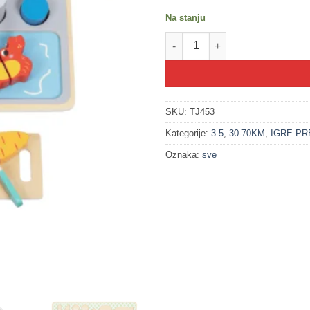
Na stanju
100539 Set za kuvanje (3+) kol
SKU:
TJ453
Kategorije:
3-5
,
30-70KM
,
IGRE P
Oznaka:
sve