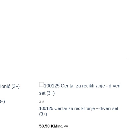
3+)
3-5
100125 Centar za recikliranje – drveni set
(3+)
58.50
KM
inc. VAT