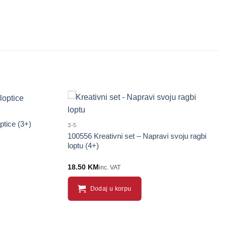
ptice (3+)
3-5
100556 Kreativni set – Napravi svoju ragbi
loptu (4+)
18.50
KM
inc. VAT
Dodaj u korpu