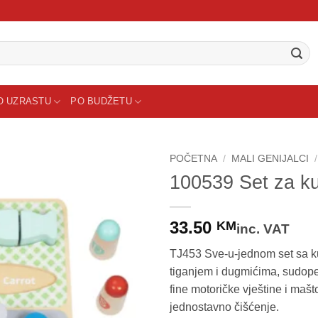
O UZRASTU
PO BUDŽETU
POČETNA
/
MALI GENIJALCI
/
100539 Set za ku
33.50
KM
inc. VAT
TJ453 Sve-u-jednom set sa kuh
tiganjem i dugmićima, sudoper
fine motoričke vještine i mašt
jednostavno čišćenje.