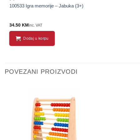
100533 Igra memorije – Jabuka (3+)
34.50
KM
inc. VAT
Dodaj u korpu
POVEZANI PROIZVODI