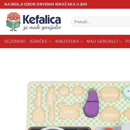
Skip
NAJBOLJI IZBOR DRVENIH IGRAČAKA U BIH
to
content
Pretraži:
SEZONSKE
IGRAČKE
BIBLIOTEKA
MALI GENIJALCI
P