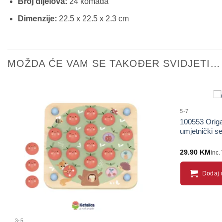
Broj dijelova:
24 komada
Dimenzije:
22.5 x 22.5 x 2.3 cm
MOŽDA ĆE VAM SE TAKOĐER SVIDJETI…
5-7
100553 Origa
umjetnički se
29.90
KM
inc.
Dodaj 
3-5