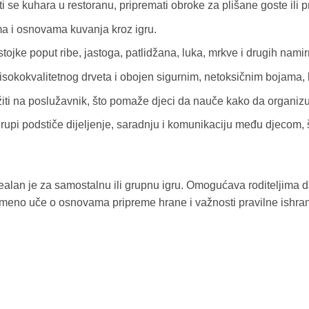
 se kuhara u restoranu, pripremati obroke za plišane goste ili p
a i osnovama kuvanja kroz igru.
tojke poput ribe, jastoga, patlidžana, luka, mrkve i drugih namir
sokokvalitetnog drveta i obojen sigurnim, netoksičnim bojama, b
žiti na poslužavnik, što pomaže djeci da nauče kako da organizu
rupi podstiče dijeljenje, saradnju i komunikaciju među djecom, š
dealan je za samostalnu ili grupnu igru. Omogućava roditeljima d
ovremeno uče o osnovama pripreme hrane i važnosti pravilne ishra