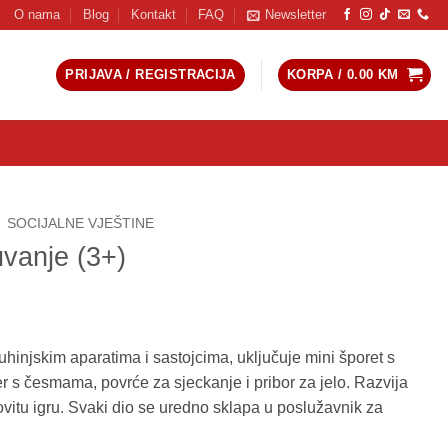
O nama
Blog
Kontakt
FAQ
Newsletter
PRIJAVA / REGISTRACIJA
KORPA /
0.00
KM
SOCIJALNE VJEŠTINE
vanje (3+)
injskim aparatima i sastojcima, uključuje mini šporet s
 s česmama, povrće za sjeckanje i pribor za jelo. Razvija
ovitu igru. Svaki dio se uredno sklapa u poslužavnik za