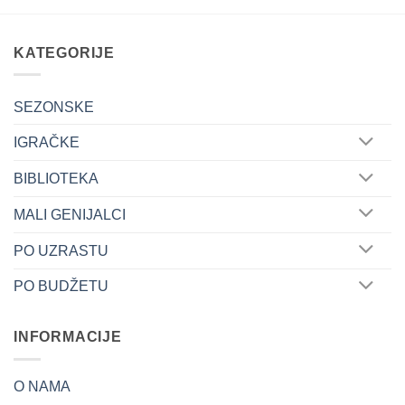
unutrašnju
rukama:
motivaciju
Tematske
igre
koje
šire
KATEGORIJE
dječije
horizonte
SEZONSKE
IGRAČKE
BIBLIOTEKA
MALI GENIJALCI
PO UZRASTU
PO BUDŽETU
INFORMACIJE
O NAMA