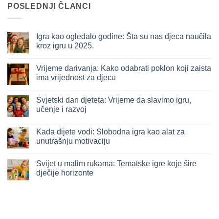
POSLEDNJI ČLANCI
Igra kao ogledalo godine: Šta su nas djeca naučila
kroz igru u 2025.
Nema
komentara
Vrijeme darivanja: Kako odabrati poklon koji zaista
na
Igra
ima vrijednost za djecu
kao
ogledalo
Nema
godine:
komentara
Svjetski dan djeteta: Vrijeme da slavimo igru,
Šta
na
su
Vrijeme
učenje i razvoj
nas
darivanja:
djeca
Kako
Nema
naučila
odabrati
komentara
Kada dijete vodi: Slobodna igra kao alat za
kroz
poklon
na
igru
koji
Svjetski
unutrašnju motivaciju
u
zaista
dan
2025.
ima
djeteta:
Nema
vrijednost
Vrijeme
komentara
Svijet u malim rukama: Tematske igre koje šire
za
da
na
djecu
slavimo
Kada
dječije horizonte
igru,
dijete
učenje
vodi:
Nema
i
Slobodna
komentara
razvoj
igra
na
kao
Svijet
alat
u
za
malim