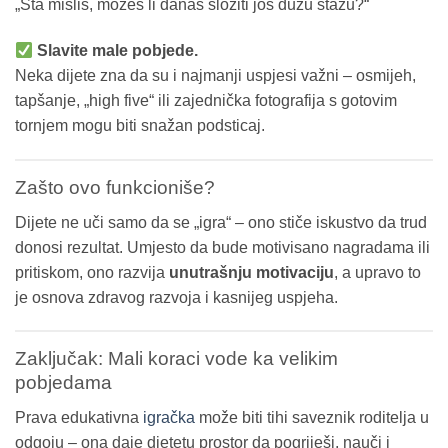
„Šta misliš, možeš li danas složiti još dužu stazu?“
Slavite male pobjede.
Neka dijete zna da su i najmanji uspjesi važni – osmijeh,
tapšanje, „high five“ ili zajednička fotografija s gotovim
tornjem mogu biti snažan podsticaj.
Zašto ovo funkcioniše?
Dijete ne uči samo da se „igra“ – ono stiče iskustvo da trud
donosi rezultat. Umjesto da bude motivisano nagradama ili
pritiskom, ono razvija
unutrašnju motivaciju
, a upravo to
je osnova zdravog razvoja i kasnijeg uspjeha.
Zaključak: Mali koraci vode ka velikim
pobjedama
Prava edukativna
igračka
može biti tihi saveznik roditelja u
odgoju – ona daje djetetu prostor da pogriješi, nauči i