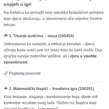
uspjeh u igri
Na Kefalica.ba pronašli smo nekoliko fantastičnih primjera
koje djeca obožavaju, a istovremeno uče vrijedne životne
lekcije:
1. Trkanje autićima – staza (100454)
Jednostavno za sastaviti, a efekat je trenutan – djeca
uživaju kada autići jure niz stazu koju su sami složili. Ova
igračka razvija motoričke vještine, ali i
vjeru u vlastite
sposobnosti
.
Pogledaj proizvod
2. Matematički štapići – kreativna igra (100291)
Kroz brojanje, slaganje i kombinovanje boja, dijete vidi
konkretne rezultate svog rada. Složen niz štapića daje
vizualni feedback: „Ja to mogu!“.