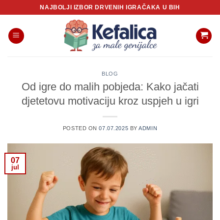
Skip
NAJBOLJI IZBOR DRVENIH IGRAČAKA U BIH
to
content
BLOG
Od igre do malih pobjeda: Kako jačati
djetetovu motivaciju kroz uspjeh u igri
POSTED ON
07.07.2025
BY
ADMIN
07
jul