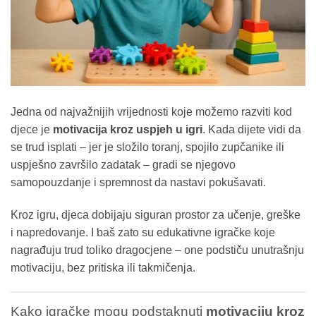
Jedna od najvažnijih vrijednosti koje možemo razviti kod
djece je
motivacija kroz uspjeh u igri
. Kada dijete vidi da
se trud isplati – jer je složilo toranj, spojilo zupčanike ili
uspješno završilo zadatak – gradi se njegovo
samopouzdanje i spremnost da nastavi pokušavati.
Kroz igru, djeca dobijaju siguran prostor za učenje, greške
i napredovanje. I baš zato su edukativne igračke koje
nagrađuju trud toliko dragocjene – one podstiču unutrašnju
motivaciju, bez pritiska ili takmičenja.
Kako igračke mogu podstaknuti
motivaciju kroz