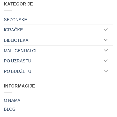
šire
KATEGORIJE
dječije
horizonte
SEZONSKE
IGRAČKE
BIBLIOTEKA
MALI GENIJALCI
PO UZRASTU
PO BUDŽETU
INFORMACIJE
O NAMA
BLOG