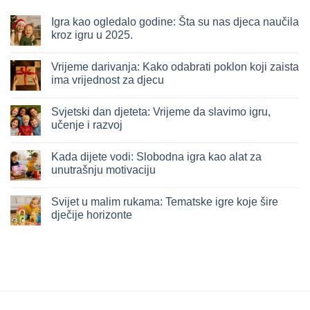
Igra kao ogledalo godine: Šta su nas djeca naučila
kroz igru u 2025.
Nema
komentara
Vrijeme darivanja: Kako odabrati poklon koji zaista
na
Igra
ima vrijednost za djecu
kao
ogledalo
Nema
godine:
komentara
Svjetski dan djeteta: Vrijeme da slavimo igru,
Šta
na
su
Vrijeme
učenje i razvoj
nas
darivanja:
djeca
Kako
Nema
naučila
odabrati
komentara
Kada dijete vodi: Slobodna igra kao alat za
kroz
poklon
na
igru
koji
Svjetski
unutrašnju motivaciju
u
zaista
dan
2025.
ima
djeteta:
Nema
vrijednost
Vrijeme
komentara
Svijet u malim rukama: Tematske igre koje šire
za
da
na
djecu
slavimo
Kada
dječije horizonte
igru,
dijete
učenje
vodi:
Nema
i
Slobodna
komentara
razvoj
igra
na
kao
Svijet
alat
u
za
malim
unutrašnju
rukama:
motivaciju
Tematske
igre
koje