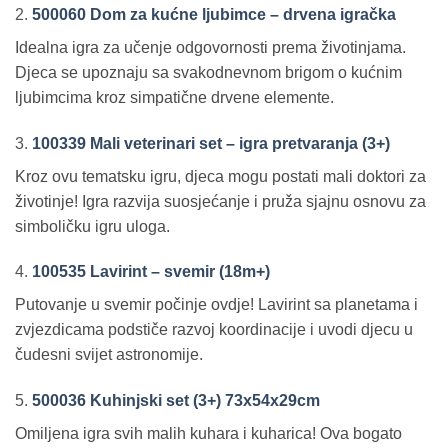
2.
500060 Dom za kućne ljubimce – drvena igračka
Idealna igra za učenje odgovornosti prema životinjama.
Djeca se upoznaju sa svakodnevnom brigom o kućnim
ljubimcima kroz simpatične drvene elemente.
3.
100339 Mali veterinari set – igra pretvaranja (3+)
Kroz ovu tematsku igru, djeca mogu postati mali doktori za
životinje! Igra razvija suosjećanje i pruža sjajnu osnovu za
simboličku igru uloga.
4.
100535 Lavirint – svemir (18m+)
Putovanje u svemir počinje ovdje! Lavirint sa planetama i
zvjezdicama podstiče razvoj koordinacije i uvodi djecu u
čudesni svijet astronomije.
5.
500036 Kuhinjski set (3+) 73x54x29cm
Omiljena igra svih malih kuhara i kuharica! Ova bogato