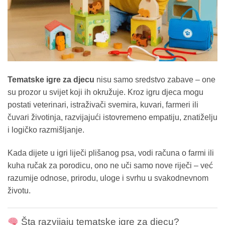
Tematske igre za djecu
nisu samo sredstvo zabave – one
su prozor u svijet koji ih okružuje. Kroz igru djeca mogu
postati veterinari, istraživači svemira, kuvari, farmeri ili
čuvari životinja, razvijajući istovremeno empatiju, znatiželju
i logičko razmišljanje.
Kada dijete u igri liječi plišanog psa, vodi računa o farmi ili
kuha ručak za porodicu, ono ne uči samo nove riječi – već
razumije odnose, prirodu, uloge i svrhu u svakodnevnom
životu.
Šta razvijaju tematske igre za djecu?