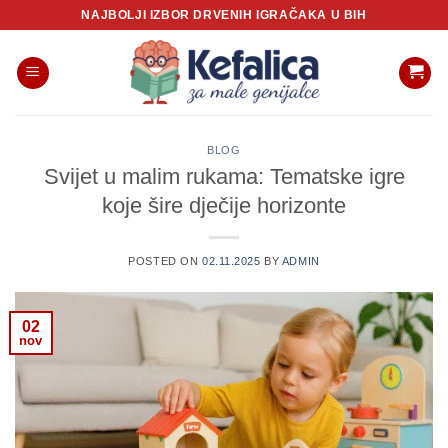
Skip
NAJBOLJI IZBOR DRVENIH IGRAČAKA U BIH
to
content
BLOG
Svijet u malim rukama: Tematske igre
koje šire dječije horizonte
POSTED ON
02.11.2025
BY
ADMIN
02
nov