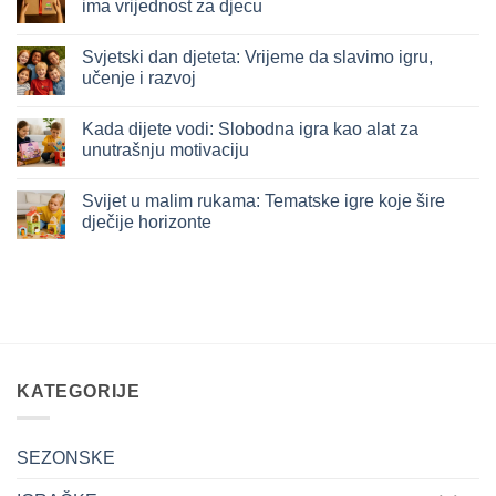
ima vrijednost za djecu
kao
ogledalo
Nema
godine:
komentara
Svjetski dan djeteta: Vrijeme da slavimo igru,
Šta
na
su
Vrijeme
učenje i razvoj
nas
darivanja:
djeca
Kako
Nema
naučila
odabrati
komentara
Kada dijete vodi: Slobodna igra kao alat za
kroz
poklon
na
igru
koji
Svjetski
unutrašnju motivaciju
u
zaista
dan
2025.
ima
djeteta:
Nema
vrijednost
Vrijeme
komentara
Svijet u malim rukama: Tematske igre koje šire
za
da
na
djecu
slavimo
Kada
dječije horizonte
igru,
dijete
učenje
vodi:
Nema
i
Slobodna
komentara
razvoj
igra
na
kao
Svijet
alat
u
za
malim
unutrašnju
rukama:
motivaciju
Tematske
igre
koje
šire
KATEGORIJE
dječije
horizonte
SEZONSKE