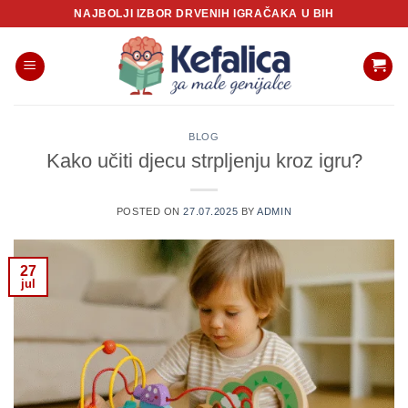
Skip
NAJBOLJI IZBOR DRVENIH IGRAČAKA U BIH
to
content
BLOG
Kako učiti djecu strpljenju kroz igru?
POSTED ON
27.07.2025
BY
ADMIN
27
jul