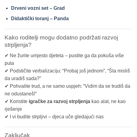
Drveni vozni set – Grad
Didaktički toranj – Panda
Kako roditelji mogu dodatno podržati razvoj
strpljenja?
✔ Ne žurite umjesto djeteta – pustite ga da pokuša više
puta
✔ Podstičite verbalizaciju: “Probaj još jednom”, “Šta misliš
da uradiš sada?”
✔ Pohvalite trud, a ne samo uspjeh: “Vidim da se trudiš da
ne odustaneš!”
✔ Koristite
igračke za razvoj strpljenja
kao alat, ne kao
rješenje
✔ I vi budite strpljivi – djeca uče gledajući nas
Zaključak