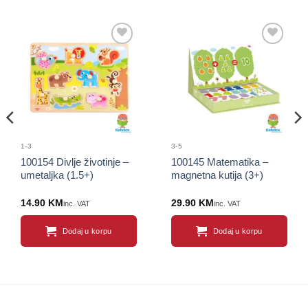
Sačuvaj
Sačuvaj
proizvod
proizvod
1-3
3-5
100154 Divlje životinje –
100145 Matematika –
umetaljka (1.5+)
magnetna kutija (3+)
14.90
KM
29.90
KM
inc. VAT
inc. VAT
Dodaj u korpu
Dodaj u korpu