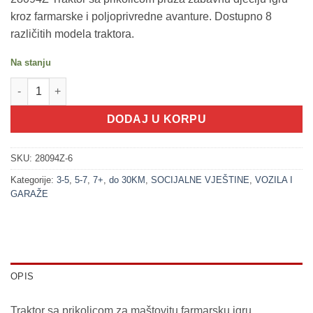
kroz farmarske i poljoprivredne avanture. Dostupno 8
različitih modela traktora.
Na stanju
200259-6 Traktor sa prikolicom 6 (VOZILA SET) količina
DODAJ U KORPU
SKU:
28094Z-6
Kategorije:
3-5
,
5-7
,
7+
,
do 30KM
,
SOCIJALNE VJEŠTINE
,
VOZILA I
GARAŽE
OPIS
Traktor sa prikolicom za maštovitu farmarsku igru