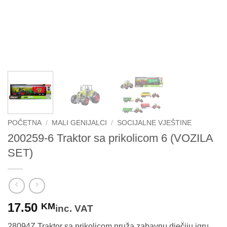
POČETNA
/
MALI GENIJALCI
/
SOCIJALNE VJEŠTINE
200259-6 Traktor sa prikolicom 6 (VOZILA
SET)
17.50
KM
inc. VAT
28094Z Traktor sa prikolicom pruža zabavnu dječiju igru