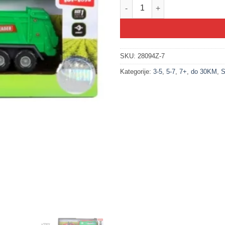
200259-7 Traktor sa prikolicom
SKU:
28094Z-7
Kategorije:
3-5
,
5-7
,
7+
,
do 30KM
,
S