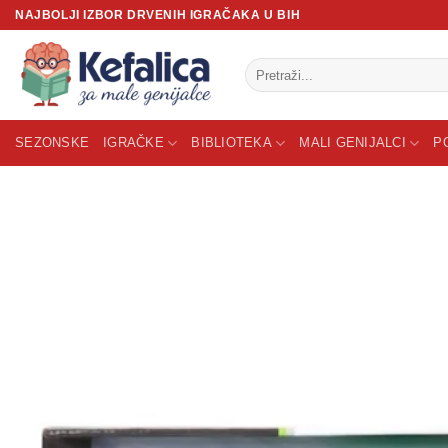
Skip
NAJBOLJI IZBOR DRVENIH IGRAČAKA U BIH
to
content
Pretraži:
SEZONSKE
IGRAČKE
BIBLIOTEKA
MALI GENIJALCI
P