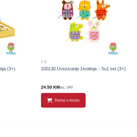
proizvod
proizvod
1-3
ija (3+)
100130 Uvezivanje životinja – 5u1 set (3+)
24.50
KM
inc. VAT
Dodaj u korpu