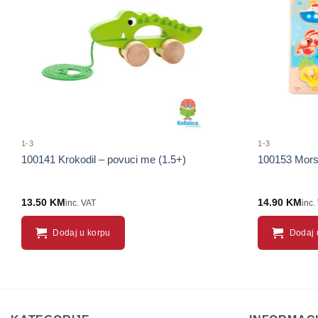
proizvod
1-3
1-3
100141 Krokodil – povuci me (1.5+)
100153 Morsk
13.50
KM
14.90
KM
inc. VAT
inc.
Dodaj u korpu
Dodaj 