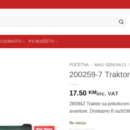
O UZRASTU
PO BUDŽETU
POČETNA
/
MALI GENIJALCI
/
200259-7 Traktor
Sačuvaj
proizvod
17.50
KM
inc. VAT
28094Z Traktor sa prikolicom 
avanture. Dostupno 8 različiti
Na stanju