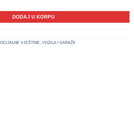
 7 (VOZILA SET) količina
DODAJ U KORPU
OCIJALNE VJEŠTINE
,
VOZILA I GARAŽE