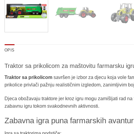
OPIS
Traktor sa prikolicom za maštovitu farmarsku igr
Traktor sa prikolicom
savršen je izbor za djecu koja vole far
prikolice privlači pažnju realističnim izgledom, zanimljivim b
Djeca obožavaju traktore jer kroz igru mogu zamišljati rad na 
zabavnu igru tokom svakodnevnih aktivnosti.
Zabavna igra puna farmarskih avantu
Igra sa traktorima podstiče: