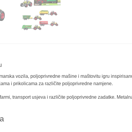
u
marska vozila, poljoprivredne mašine i maštovitu igru inspirisanu
ojama i prikolicama za različite poljoprivredne namjene.
farmi, transport usjeva i različite poljoprivredne zadatke. Meta
ra