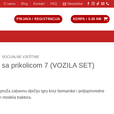
O nama
Blog
Kontakt
FAQ
Newsletter
PRIJAVA / REGISTRACIJA
KORPA /
0.00
KM
SOCIJALNE VJEŠTINE
 sa prikolicom 7 (VOZILA SET)
pruža zabavnu dječiju igru kroz farmarske i poljoprivredne
h modela traktora.