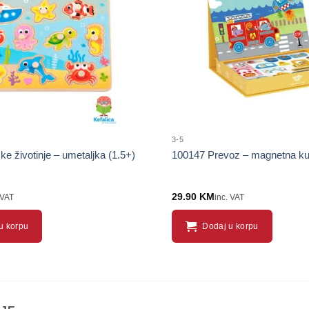
proizvod
3-5
e životinje – umetaljka (1.5+)
100147 Prevoz – magnetna kut
29.90
KM
 VAT
inc. VAT
u korpu
Dodaj u korpu