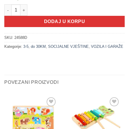
200258 Kamion za prevoz automobila (VOZILA SET) količina
DODAJ U KORPU
SKU:
24588D
Kategorije:
3-5
,
do 30KM
,
SOCIJALNE VJEŠTINE
,
VOZILA I GARAŽE
POVEZANI PROIZVODI
Sačuvaj
Sačuvaj
proizvod
proizvod