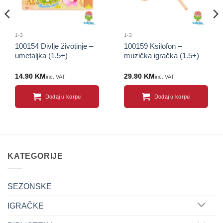
1-3
1-3
100154 Divlje životinje –
100159 Ksilofon –
umetaljka (1.5+)
muzička igračka (1.5+)
14.90
KM
29.90
KM
inc. VAT
inc. VAT
Dodaj u korpu
Dodaj u korpu
KATEGORIJE
SEZONSKE
IGRAČKE