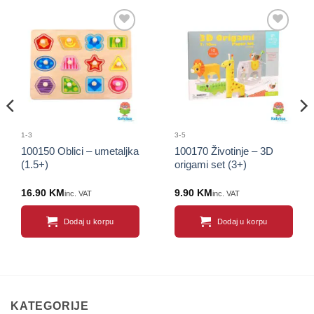
Sačuvaj
Sačuvaj
proizvod
proizvod
1-3
3-5
100150 Oblici – umetaljka
100170 Životinje – 3D
(1.5+)
origami set (3+)
16.90
KM
9.90
KM
inc. VAT
inc. VAT
Dodaj u korpu
Dodaj u korpu
KATEGORIJE