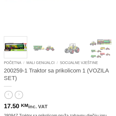
POČETNA
/
MALI GENIJALCI
/
SOCIJALNE VJEŠTINE
200259-1 Traktor sa prikolicom 1 (VOZILA
SET)
17.50
KM
inc. VAT
28094Z Traktor sa prikolicom pruža zabavnu dječiju igru