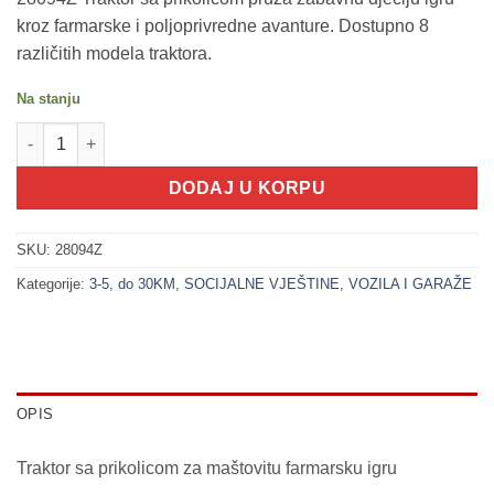
kroz farmarske i poljoprivredne avanture. Dostupno 8
različitih modela traktora.
Na stanju
200259-1 Traktor sa prikolicom 1 (VOZILA SET) količina
DODAJ U KORPU
SKU:
28094Z
Kategorije:
3-5
,
do 30KM
,
SOCIJALNE VJEŠTINE
,
VOZILA I GARAŽE
OPIS
Traktor sa prikolicom za maštovitu farmarsku igru