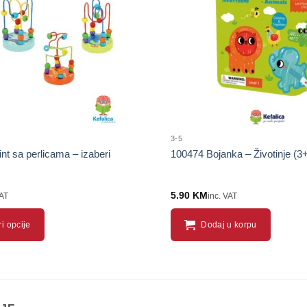
proizvod
3-5
nt sa perlicama – izaberi
100474 Bojanka – Životinje (3
5.90
KM
VAT
inc. VAT
i opcije
Dodaj u korpu