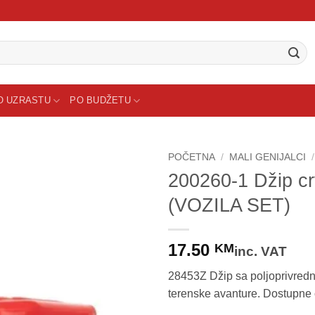
O UZRASTU
PO BUDŽETU
POČETNA
/
MALI GENIJALCI
/
200260-1 Džip crv
Sačuvaj
(VOZILA SET)
proizvod
17.50
KM
inc. VAT
28453Z Džip sa poljoprivredn
terenske avanture. Dostupne c