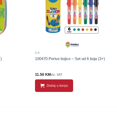
proizvod
proizvod
3-5
+)
100470 Perive bojice – Set od 6 boja (3+)
11.50
KM
inc. VAT
Dodaj u korpu