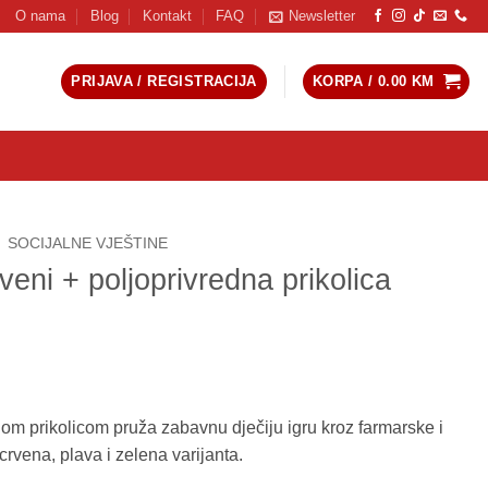
O nama
Blog
Kontakt
FAQ
Newsletter
PRIJAVA / REGISTRACIJA
KORPA /
0.00
KM
SOCIJALNE VJEŠTINE
eni + poljoprivredna prikolica
om prikolicom pruža zabavnu dječiju igru kroz farmarske i
rvena, plava i zelena varijanta.