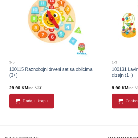
proizvod
3-5
1-3
100115 Raznobojni drveni sat sa oblicima
100131 Laviri
(3+)
dizajn (1+)
29.90
KM
9.90
KM
inc. VAT
inc. 
Dodaj u korpu
Odaber
This
product
has
multiple