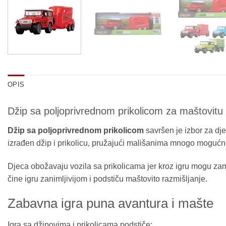
OPIS
Džip sa poljoprivrednom prikolicom za maštovitu d
Džip sa poljoprivrednom prikolicom
savršen je izbor za dje
izrađen džip i prikolicu, pružajući mališanima mnogo mogućno
Djeca obožavaju vozila sa prikolicama jer kroz igru mogu zamišlja
čine igru zanimljivijom i podstiču maštovito razmišljanje.
Zabavna igra puna avantura i mašte
Igra sa džipovima i prikolicama podstiče: