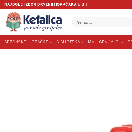
Skip
NAJBOLJI IZBOR DRVENIH IGRAČAKA U BIH
to
content
Pretraži:
SEZONSKE
IGRAČKE
BIBLIOTEKA
MALI GENIJALCI
P