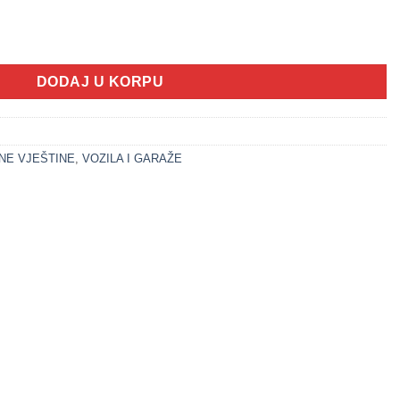
ivredna prikolica (VOZILA SET) količina
DODAJ U KORPU
NE VJEŠTINE
,
VOZILA I GARAŽE