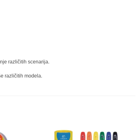
e različitih scenarija.
še različitih modela.
Sačuvaj
Sačuvaj