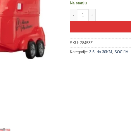
Na stanju
200260-1 Džip crveni + poljopr
SKU:
28453Z
Kategorije:
3-5
,
do 30KM
,
SOCIJAL