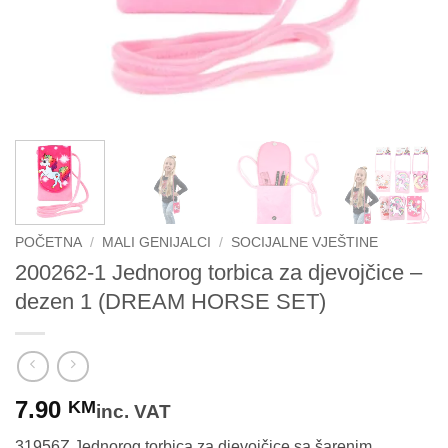
POČETNA
/
MALI GENIJALCI
/
SOCIJALNE VJEŠTINE
200262-1 Jednorog torbica za djevojčice –
dezen 1 (DREAM HORSE SET)
7.90
KM
inc. VAT
31956Z Jednorog torbica za djevojčice sa šarenim