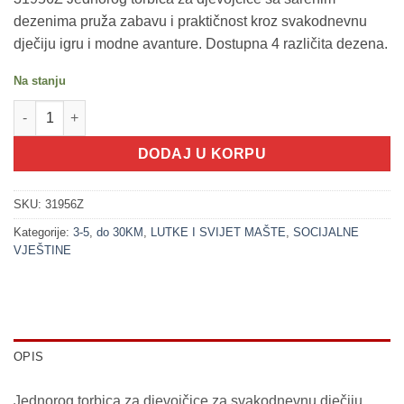
dezenima pruža zabavu i praktičnost kroz svakodnevnu
dječiju igru i modne avanture. Dostupna 4 različita dezena.
Na stanju
200262-1 Jednorog torbica za djevojčice - dezen 1 (DREAM HOR
DODAJ U KORPU
SKU:
31956Z
Kategorije:
3-5
,
do 30KM
,
LUTKE I SVIJET MAŠTE
,
SOCIJALNE
VJEŠTINE
OPIS
Jednorog torbica za djevojčice za svakodnevnu dječiju