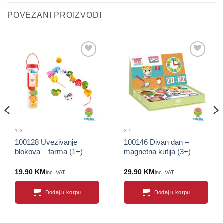
POVEZANI PROIZVODI
Sačuvaj
Sačuvaj
proizvod
proizvod
1-3
3-5
100128 Uvezivanje
100146 Divan dan –
blokova – farma (1+)
magnetna kutija (3+)
19.90
KM
29.90
KM
inc. VAT
inc. VAT
Dodaj u korpu
Dodaj u korpu